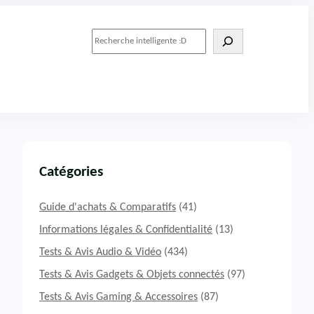
R
e
c
h
e
r
c
h
e
r
Catégories
Guide d'achats & Comparatifs
(41)
Informations légales & Confidentialité
(13)
Tests & Avis Audio & Vidéo
(434)
Tests & Avis Gadgets & Objets connectés
(97)
Tests & Avis Gaming & Accessoires
(87)