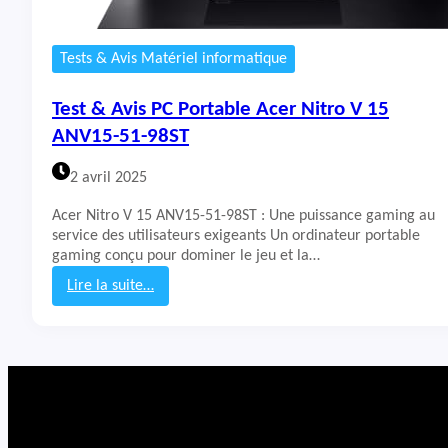
Tests & Avis Matériel informatique
Test & Avis PC Portable Acer Nitro V 15
ANV15-51-98ST
2 avril 2025
Acer Nitro V 15 ANV15-51-98ST : Une puissance gaming au
service des utilisateurs exigeants Un ordinateur portable
gaming conçu pour dominer le jeu et la…
Lire la suite…
:
T
e
s
t
&
A
v