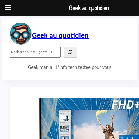
Geek au quotidien
Aller
au
contenu
Geek au quotidien
R
e
c
Geek mania : L'info tech testée pour vous
h
e
r
c
h
e
r