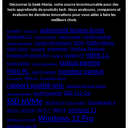
p
Découvrez la Geek Mania, votre source incontournable pour des
i
tests approfondis de produits tech. Nous analysons, comparons et
évaluons les dernières innovations pour vous aider à faire les
r
meilleurs choix.
o
n
autonomie longue durée
6 pouces
Android 15
1
Bluetooth 5.3
clavier gaming
charge rapide
casque gaming
4
Dolby Atmos
clavier rétroéclairé
DDR5
2
clavier mécanique
ergonomie
FreeSync Premium
Dolby Vision
durabilité
-
HDMI 2.1
e
FreeSync Premium Pro
Google TV
gaming
n
laptop gaming
home cinéma
laptop bureautique
-
Mini PC
moniteur gaming
1
mini PC gaming
(
PCIe 5.0
PC portable gamer
PC compact
7
rapport qualité-prix
réduction de bruit active
4
SSD 512 Go
souris gaming
rétroéclairage RGB
4
SSD NVMe
0
Thunderbolt 4
SSD PCIe 4.0
test produit
)
windows 11
WiFi 6
Wi-Fi 6E
Wi-Fi 7
Wi-Fi 6
Windows 11 Pro
Windows 11 Home
écouteurs sans fil