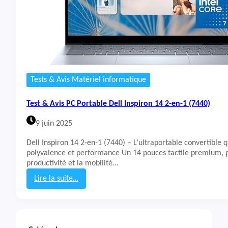
Tests & Avis Matériel informatique
Test & Avis PC Portable Dell Inspiron 14 2-en-1 (7440)
9 juin 2025
Dell Inspiron 14 2-en-1 (7440) – L’ultraportable convertible 
polyvalence et performance Un 14 pouces tactile premium, 
productivité et la mobilité…
Lire la suite…
:
T
e
s