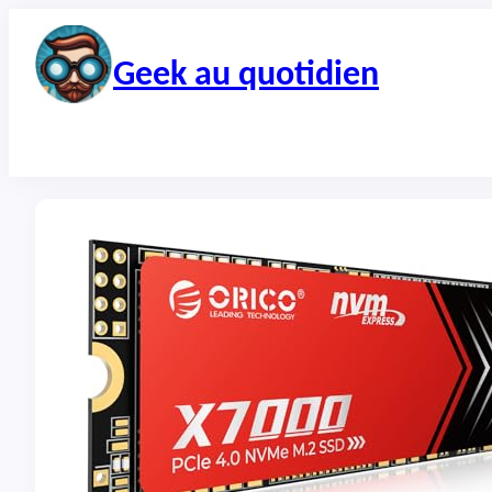
Aller
au
contenu
Geek au quotidien