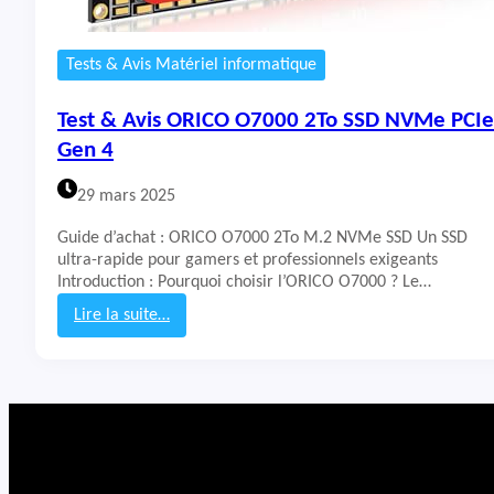
Tests & Avis Matériel informatique
Test & Avis ORICO O7000 2To SSD NVMe PCIe
Gen 4
29 mars 2025
Guide d’achat : ORICO O7000 2To M.2 NVMe SSD Un SSD
ultra-rapide pour gamers et professionnels exigeants
Introduction : Pourquoi choisir l’ORICO O7000 ? Le…
Lire la suite…
:
T
e
s
t
&
A
v