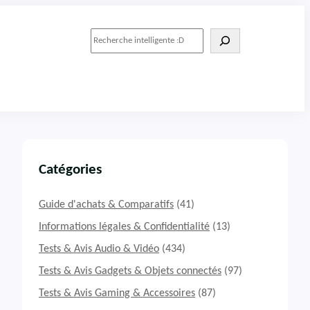
R
e
c
h
e
r
c
h
e
r
Catégories
Guide d'achats & Comparatifs
(41)
Informations légales & Confidentialité
(13)
Tests & Avis Audio & Vidéo
(434)
Tests & Avis Gadgets & Objets connectés
(97)
Tests & Avis Gaming & Accessoires
(87)