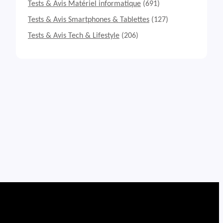
Tests & Avis Matériel informatique
(691)
Tests & Avis Smartphones & Tablettes
(127)
Tests & Avis Tech & Lifestyle
(206)