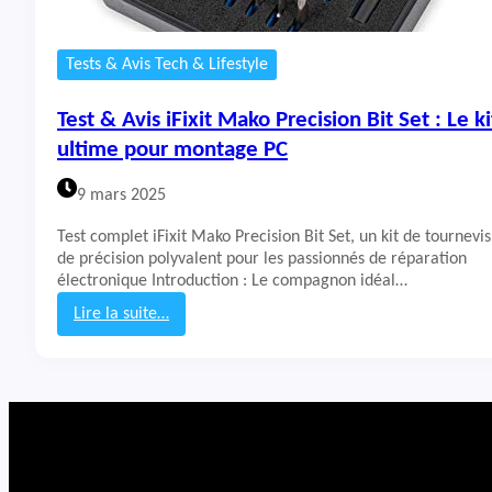
Tests & Avis Tech & Lifestyle
Test & Avis iFixit Mako Precision Bit Set : Le ki
ultime pour montage PC
9 mars 2025
Test complet iFixit Mako Precision Bit Set, un kit de tournevis
de précision polyvalent pour les passionnés de réparation
électronique Introduction : Le compagnon idéal…
Lire la suite…
:
T
e
s
t
&
A
v