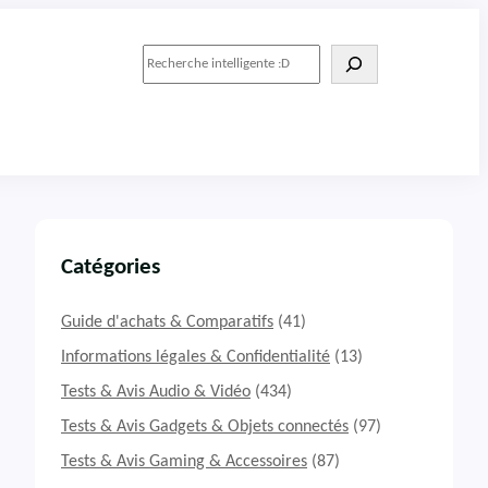
R
e
c
h
e
r
c
h
e
r
Catégories
Guide d'achats & Comparatifs
(41)
Informations légales & Confidentialité
(13)
Tests & Avis Audio & Vidéo
(434)
Tests & Avis Gadgets & Objets connectés
(97)
Tests & Avis Gaming & Accessoires
(87)