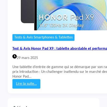
Tests & Avis Smartphones & Tablettes
Test & Avis Honor Pad X9 : tablette abordable et perform
29 mars 2025
Une tablette d’entrée de gamme qui se démarque par son ra
prix Introduction : Un challenger inattendu sur le marché des
Honor Pad…
Lire la suite…
:
T
e
s