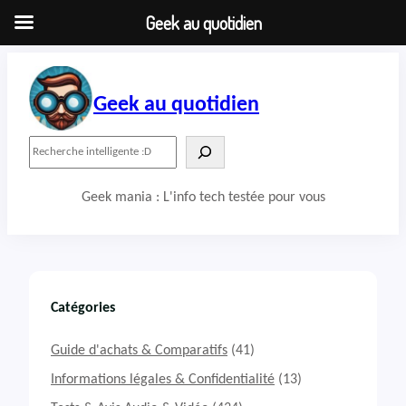
Geek au quotidien
Aller
au
contenu
Geek au quotidien
R
e
c
Geek mania : L'info tech testée pour vous
h
e
r
c
h
e
r
Catégories
Guide d'achats & Comparatifs
(41)
Informations légales & Confidentialité
(13)