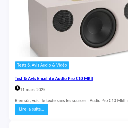
A
v
i
s
E
n
c
e
i
n
t
e
Tests & Avis Audio & Vidéo
A
m
Test & Avis Enceinte Audio Pro C10 MKII
a
z
11 mars 2025
o
n
Bien sûr, voici le texte sans les sources : Audio Pro C10 Mk
E
c
Lire la suite…
h
:
o
T
D
e