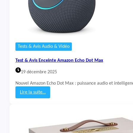
Tests & Avis Audio & Vidéo
Test & Avis Enceinte Amazon Echo Dot Max
19 décembre 2025
Nouvel Amazon Echo Dot Max : puissance audio et intellige
Lire la suite…
:
T
e
s
t
&