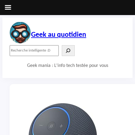
Aller
au
contenu
Geek au quotidien
R
e
c
Geek mania : L'info tech testée pour vous
h
e
r
c
h
e
r