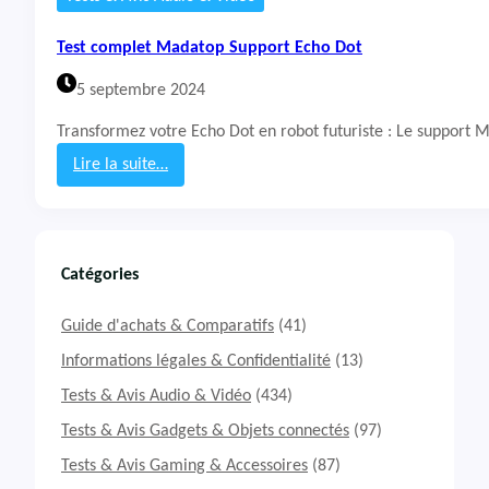
c
o
Test complet Madatop Support Echo Dot
n
n
5 septembre 2024
e
c
Transformez votre Echo Dot en robot futuriste : Le support M
t
é
Lire la suite…
e
:
E
T
c
e
h
s
o
t
Catégories
P
c
o
o
Guide d'achats & Comparatifs
(41)
p
m
p
Informations légales & Confidentialité
(13)
l
Tests & Avis Audio & Vidéo
(434)
e
t
Tests & Avis Gadgets & Objets connectés
(97)
M
Tests & Avis Gaming & Accessoires
(87)
a