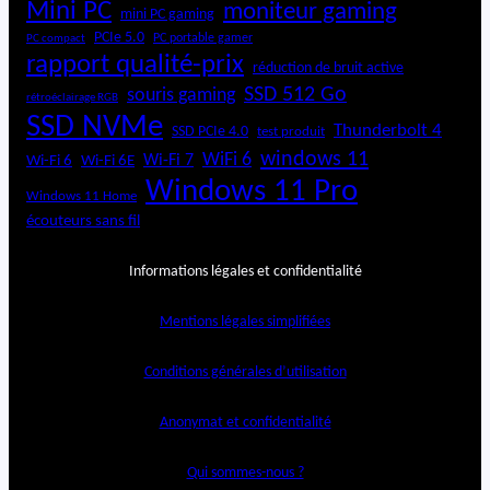
Mini PC
moniteur gaming
mini PC gaming
PCIe 5.0
PC portable gamer
PC compact
rapport qualité-prix
réduction de bruit active
SSD 512 Go
souris gaming
rétroéclairage RGB
SSD NVMe
Thunderbolt 4
SSD PCIe 4.0
test produit
windows 11
WiFi 6
Wi-Fi 6E
Wi-Fi 7
Wi-Fi 6
Windows 11 Pro
Windows 11 Home
écouteurs sans fil
Informations légales et confidentialité
Mentions légales simplifiées
Conditions générales d’utilisation
Anonymat et confidentialité
Qui sommes-nous ?