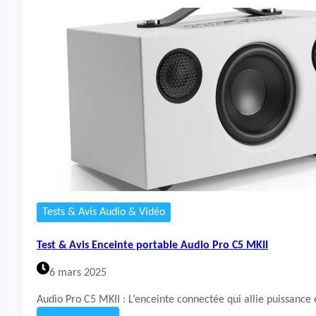
o
s
t
t
M
&
a
A
x
v
i
s
E
n
c
e
i
n
t
e
Tests & Avis Audio & Vidéo
A
u
Test & Avis Enceinte portable Audio Pro C5 MKII
d
i
6 mars 2025
o
P
Audio Pro C5 MKII : L’enceinte connectée qui allie puissanc
r