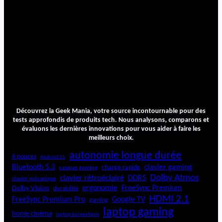
Découvrez la Geek Mania, votre source incontournable pour des
tests approfondis de produits tech. Nous analysons, comparons et
évaluons les dernières innovations pour vous aider à faire les
meilleurs choix.
autonomie longue durée
6 pouces
Android 15
Bluetooth 5.3
clavier gaming
charge rapide
casque gaming
Dolby Atmos
clavier rétroéclairé
DDR5
clavier mécanique
ergonomie
FreeSync Premium
Dolby Vision
durabilité
HDMI 2.1
FreeSync Premium Pro
Google TV
gaming
laptop gaming
home cinéma
laptop bureautique