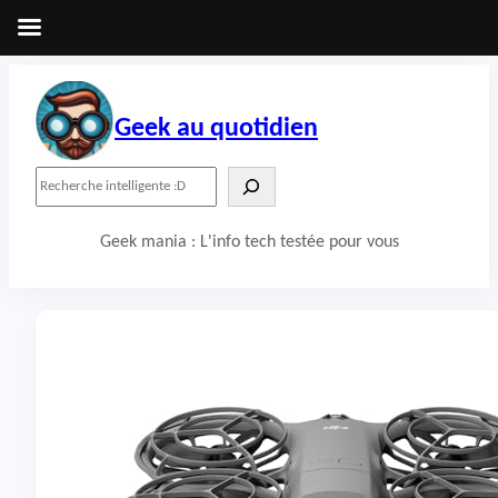
Aller
au
contenu
Geek au quotidien
R
e
c
Geek mania : L'info tech testée pour vous
h
e
r
c
h
e
r