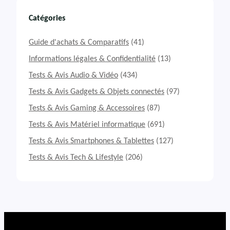
s
t
Catégories
&
A
Guide d'achats & Comparatifs
(41)
v
i
Informations légales & Confidentialité
(13)
s
Tests & Avis Audio & Vidéo
(434)
D
r
Tests & Avis Gadgets & Objets connectés
(97)
o
Tests & Avis Gaming & Accessoires
(87)
n
e
Tests & Avis Matériel informatique
(691)
D
J
Tests & Avis Smartphones & Tablettes
(127)
I
Tests & Avis Tech & Lifestyle
(206)
F
l
i
p