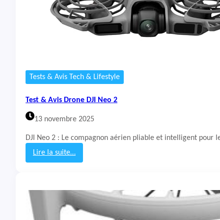
Tests & Avis Tech & Lifestyle
Test & Avis Drone DJI Neo 2
13 novembre 2025
DJI Neo 2 : Le compagnon aérien pliable et intelligent pour
Lire la suite…
:
T
e
s
t
&