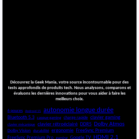
Découvrez la Geek Mania, votre source incontournable pour des
tests approfondis de produits tech. Nous analysons, comparons et
évaluons les dernières innovations pour vous aider à faire les
meilleurs choix.
autonomie longue durée
6 pouces
Android 15
Bluetooth 5.3
clavier gaming
charge rapide
casque gaming
Dolby Atmos
clavier rétroéclairé
DDR5
clavier mécanique
ergonomie
FreeSync Premium
Dolby Vision
durabilité
HDMI 2.1
FreeSync Premium Pro
Google TV
gaming