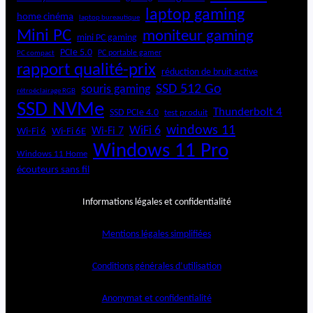
laptop gaming
home cinéma
laptop bureautique
Mini PC
moniteur gaming
mini PC gaming
PCIe 5.0
PC portable gamer
PC compact
rapport qualité-prix
réduction de bruit active
SSD 512 Go
souris gaming
rétroéclairage RGB
SSD NVMe
Thunderbolt 4
SSD PCIe 4.0
test produit
windows 11
WiFi 6
Wi-Fi 6E
Wi-Fi 7
Wi-Fi 6
Windows 11 Pro
Windows 11 Home
écouteurs sans fil
Informations légales et confidentialité
Mentions légales simplifiées
Conditions générales d’utilisation
Anonymat et confidentialité