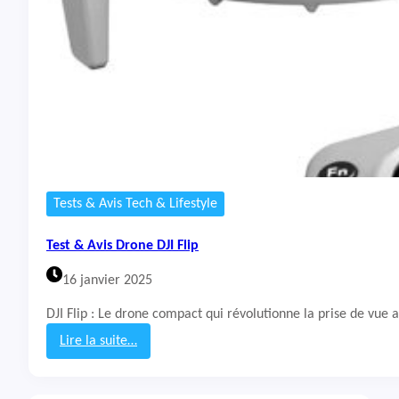
A
v
i
s
D
r
o
n
e
D
J
I
Tests & Avis Tech & Lifestyle
N
e
Test & Avis Drone DJI Flip
o
2
16 janvier 2025
DJI Flip : Le drone compact qui révolutionne la prise de vu
Lire la suite…
:
T
e