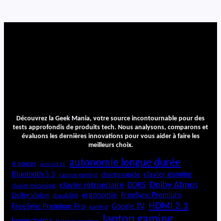
n
k
M
i
n
i
S
1
3
Découvrez la Geek Mania, votre source incontournable pour des
tests approfondis de produits tech. Nous analysons, comparons et
évaluons les dernières innovations pour vous aider à faire les
meilleurs choix.
autonomie longue durée
6 pouces
Android 15
Bluetooth 5.3
clavier gaming
charge rapide
casque gaming
Dolby Atmos
clavier rétroéclairé
DDR5
clavier mécanique
ergonomie
FreeSync Premium
Dolby Vision
durabilité
HDMI 2.1
FreeSync Premium Pro
Google TV
gaming
laptop gaming
home cinéma