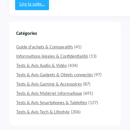
R
Lire la suite…
y
:
z
T
e
e
n
s
7
t
Catégories
6
&
8
A
Guide d'achats & Comparatifs
(41)
0
v
0
i
Informations légales & Confidentialité
(13)
U
s
Tests & Avis Audio & Vidéo
(434)
M
i
Tests & Avis Gadgets & Objets connectés
(97)
n
Tests & Avis Gaming & Accessoires
(87)
i
P
Tests & Avis Matériel informatique
(691)
C
B
Tests & Avis Smartphones & Tablettes
(127)
e
Tests & Avis Tech & Lifestyle
(206)
e
l
i