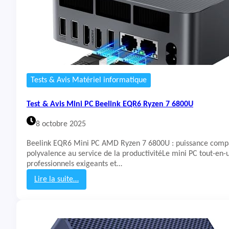
Tests & Avis Matériel informatique
Test & Avis Mini PC Beelink EQR6 Ryzen 7 6800U
8 octobre 2025
Beelink EQR6 Mini PC AMD Ryzen 7 6800U : puissance comp
polyvalence au service de la productivitéLe mini PC tout-en-
professionnels exigeants et…
Lire la suite…
:
T
e
s