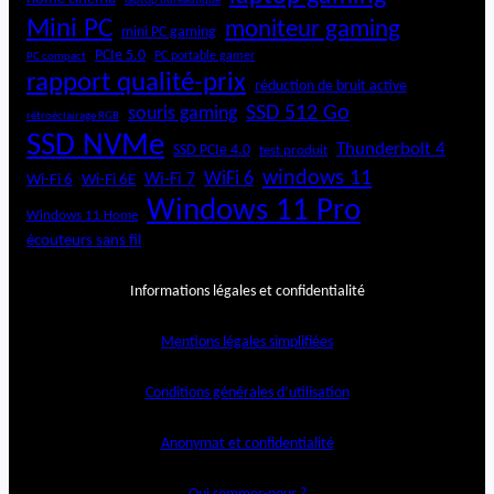
laptop bureautique
Mini PC
moniteur gaming
mini PC gaming
PCIe 5.0
PC portable gamer
PC compact
rapport qualité-prix
réduction de bruit active
SSD 512 Go
souris gaming
rétroéclairage RGB
SSD NVMe
Thunderbolt 4
SSD PCIe 4.0
test produit
windows 11
WiFi 6
Wi-Fi 6E
Wi-Fi 7
Wi-Fi 6
Windows 11 Pro
Windows 11 Home
écouteurs sans fil
Informations légales et confidentialité
Mentions légales simplifiées
Conditions générales d’utilisation
Anonymat et confidentialité