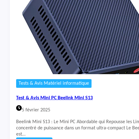
t
&
A
v
i
s
M
i
n
i
P
C
B
e
Tests & Avis Matériel informatique
e
l
Test & Avis Mini PC Beelink Mini S13
i
n
5 février 2025
k
E
Beelink Mini S13 : Le Mini PC Abordable qui Repousse les Li
Q
concentré de puissance dans un format ultra-compact Le Bee
R
est…
6