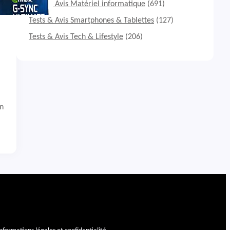
Tests & Avis Matériel informatique
(691)
Tests & Avis Smartphones & Tablettes
(127)
Tests & Avis Tech & Lifestyle
(206)
n