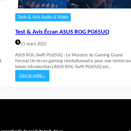
Tests & Avis Audio & Vidéo
Test & Avis Écran ASUS ROG PG65UQ
21 mars 2025
ASUS ROG Swift PG65UQ : Le Monstre du Gaming Grand
t
Format Un écran gaming révolutionnaire pour une immersio
totale Introduction L’ASUS ROG Swift PG65UQ est…
Lire la suite…
:
T
e
s
t
&
A
v
i