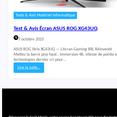
Tests & Avis Matériel informatique
Test & Avis Écran ASUS ROG XG43UQ
7 octobre 2025
ASUS ROG Strix XG43UQ — L’écran Gaming XXL Réinventé
Mettez la barre plus haut : immersion 4K, vitesse de pointe e
technologies dernier cri pour…
Lire la suite…
:
T
e
s
t
&
A
v
i