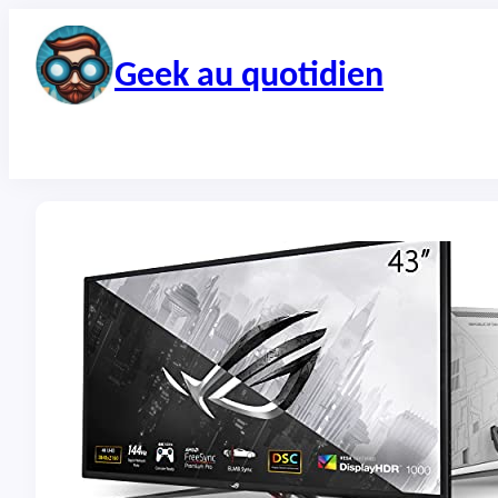
Aller
au
contenu
Geek au quotidien