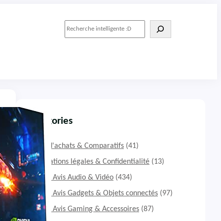
R
e
c
h
e
r
c
h
e
r
Catégories
Guide d'achats & Comparatifs
(41)
Informations légales & Confidentialité
(13)
Tests & Avis Audio & Vidéo
(434)
Tests & Avis Gadgets & Objets connectés
(97)
Tests & Avis Gaming & Accessoires
(87)