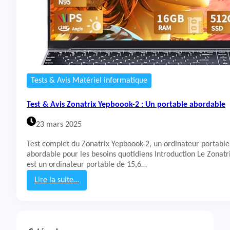
Tests & Avis Matériel informatique
Test & Avis Zonatrix Yepboook-2 : Un portable abordable
23 mars 2025
Test complet du Zonatrix Yepboook-2, un ordinateur portable
abordable pour les besoins quotidiens Introduction Le Zonat
est un ordinateur portable de 15,6…
Lire la suite…
:
T
e
s