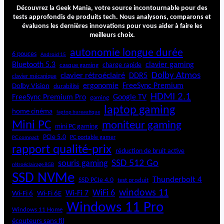
2
Découvrez la Geek Mania, votre source incontournable pour des
:
tests approfondis de produits tech. Nous analysons, comparons et
évaluons les dernières innovations pour vous aider à faire les
U
meilleurs choix.
n
p
autonomie longue durée
6 pouces
Android 15
o
Bluetooth 5.3
clavier gaming
charge rapide
casque gaming
r
Dolby Atmos
clavier rétroéclairé
DDR5
t
clavier mécanique
ergonomie
FreeSync Premium
Dolby Vision
durabilité
a
HDMI 2.1
b
FreeSync Premium Pro
Google TV
gaming
l
laptop gaming
home cinéma
laptop bureautique
e
Mini PC
moniteur gaming
a
mini PC gaming
b
PCIe 5.0
PC portable gamer
PC compact
o
rapport qualité-prix
réduction de bruit active
r
SSD 512 Go
souris gaming
rétroéclairage RGB
d
SSD NVMe
a
Thunderbolt 4
SSD PCIe 4.0
test produit
b
windows 11
WiFi 6
Wi-Fi 6E
Wi-Fi 7
Wi-Fi 6
l
Windows 11 Pro
e
Windows 11 Home
écouteurs sans fil