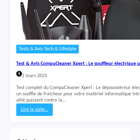
Tests & Avis Tech & Lifestyle
Test & Avis CompuCleaner Xpert : Le souffleur électrique u
2 mars 2025
Test complet du CompuCleaner Xpert : Le dépoussiéreur élec
un souffle de fraîcheur pour votre matériel informatique Int
allié puissant contre la…
Lire la suite…
:
T
e
s