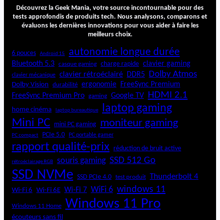
:
Découvrez la Geek Mania, votre source incontournable pour des
L
tests approfondis de produits tech. Nous analysons, comparons et
évaluons les dernières innovations pour vous aider à faire les
e
meilleurs choix.
s
o
autonomie longue durée
6 pouces
Android 15
u
Bluetooth 5.3
clavier gaming
charge rapide
casque gaming
ff
Dolby Atmos
clavier rétroéclairé
DDR5
l
clavier mécanique
ergonomie
FreeSync Premium
Dolby Vision
durabilité
e
HDMI 2.1
u
FreeSync Premium Pro
Google TV
gaming
r
laptop gaming
home cinéma
laptop bureautique
é
Mini PC
moniteur gaming
l
mini PC gaming
e
PCIe 5.0
PC portable gamer
PC compact
c
rapport qualité-prix
réduction de bruit active
t
SSD 512 Go
souris gaming
rétroéclairage RGB
r
SSD NVMe
i
Thunderbolt 4
SSD PCIe 4.0
test produit
q
windows 11
WiFi 6
Wi-Fi 6E
Wi-Fi 7
Wi-Fi 6
u
Windows 11 Pro
e
Windows 11 Home
u
écouteurs sans fil