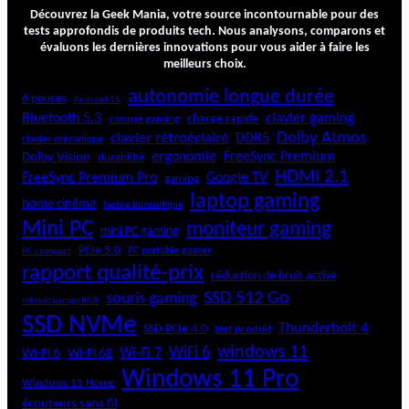
l
Découvrez la Geek Mania, votre source incontournable pour des
e
tests approfondis de produits tech. Nous analysons, comparons et
évaluons les dernières innovations pour vous aider à faire les
u
meilleurs choix.
r
4
autonomie longue durée
6 pouces
Android 15
-
Bluetooth 5.3
clavier gaming
charge rapide
casque gaming
e
Dolby Atmos
clavier rétroéclairé
DDR5
n
clavier mécanique
ergonomie
FreeSync Premium
Dolby Vision
durabilité
-
HDMI 2.1
1
FreeSync Premium Pro
Google TV
gaming
p
laptop gaming
home cinéma
laptop bureautique
o
Mini PC
moniteur gaming
l
mini PC gaming
y
PCIe 5.0
PC portable gamer
PC compact
v
rapport qualité-prix
réduction de bruit active
a
SSD 512 Go
souris gaming
rétroéclairage RGB
l
SSD NVMe
e
Thunderbolt 4
SSD PCIe 4.0
test produit
n
windows 11
WiFi 6
Wi-Fi 6E
Wi-Fi 7
Wi-Fi 6
t
Windows 11 Pro
Windows 11 Home
écouteurs sans fil