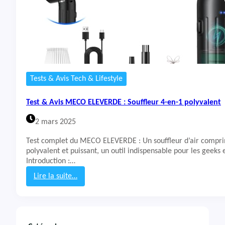
Tests & Avis Tech & Lifestyle
Test & Avis MECO ELEVERDE : Souffleur 4-en-1 polyvalent
2 mars 2025
Test complet du MECO ELEVERDE : Un souffleur d’air compr
polyvalent et puissant, un outil indispensable pour les geeks e
Introduction :…
Lire la suite…
:
T
e
s