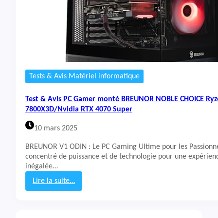
Tests & Avis Matériel informatique
Test & Avis PC Gamer monté BREUNOR NOBLE CHOICE Ryz
7800X3D/Nvidia RTX 4070 Super
10 mars 2025
BREUNOR V1 ODIN : Le PC Gaming Ultime pour les Passionné
concentré de puissance et de technologie pour une expérien
inégalée…
Lire la suite…
:
T
e