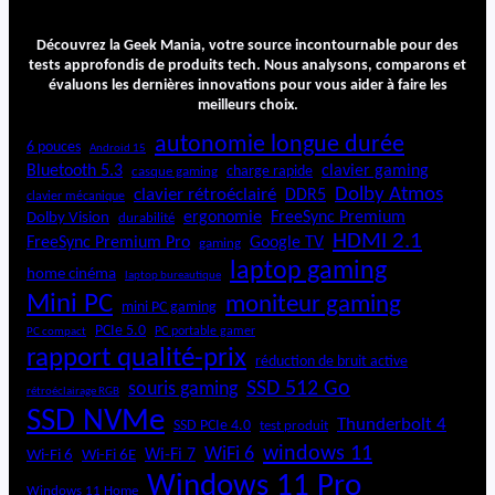
N
O
Découvrez la Geek Mania, votre source incontournable pour des
R
tests approfondis de produits tech. Nous analysons, comparons et
N
évaluons les dernières innovations pour vous aider à faire les
O
meilleurs choix.
B
autonomie longue durée
6 pouces
L
Android 15
Bluetooth 5.3
E
clavier gaming
charge rapide
casque gaming
C
Dolby Atmos
clavier rétroéclairé
DDR5
clavier mécanique
H
ergonomie
FreeSync Premium
Dolby Vision
durabilité
O
HDMI 2.1
FreeSync Premium Pro
Google TV
gaming
I
laptop gaming
home cinéma
laptop bureautique
C
Mini PC
moniteur gaming
E
mini PC gaming
R
PCIe 5.0
PC portable gamer
PC compact
y
rapport qualité-prix
réduction de bruit active
z
SSD 512 Go
souris gaming
e
rétroéclairage RGB
SSD NVMe
n
Thunderbolt 4
SSD PCIe 4.0
test produit
7
windows 11
WiFi 6
Wi-Fi 6E
Wi-Fi 7
Wi-Fi 6
7
Windows 11 Pro
8
Windows 11 Home