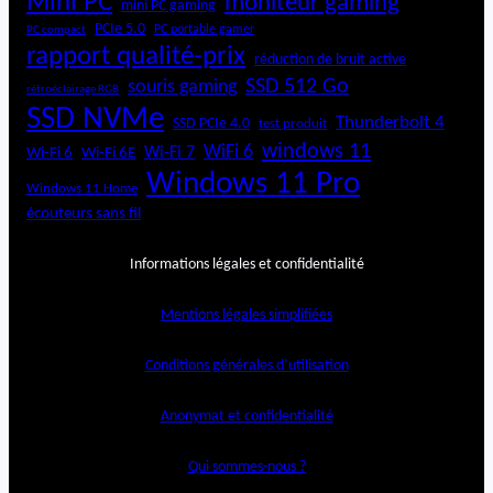
Mini PC
moniteur gaming
mini PC gaming
PCIe 5.0
PC portable gamer
PC compact
rapport qualité-prix
réduction de bruit active
SSD 512 Go
souris gaming
rétroéclairage RGB
SSD NVMe
Thunderbolt 4
SSD PCIe 4.0
test produit
windows 11
WiFi 6
Wi-Fi 6E
Wi-Fi 7
Wi-Fi 6
Windows 11 Pro
Windows 11 Home
écouteurs sans fil
Informations légales et confidentialité
Mentions légales simplifiées
Conditions générales d’utilisation
Anonymat et confidentialité
Qui sommes-nous ?