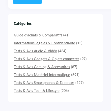
n
:
a
T
1
e
7
s
H
t
Catégories
X
&
B
A
Guide d'achats & Comparatifs
(41)
1
v
4
i
Informations légales & Confidentialité
(13)
W
s
Tests & Avis Audio & Vidéo
(434)
G
M
K
i
Tests & Avis Gadgets & Objets connectés
(97)
-
n
Tests & Avis Gaming & Accessoires
(87)
0
i
8
P
Tests & Avis Matériel informatique
(691)
4
C
F
G
Tests & Avis Smartphones & Tablettes
(127)
R
E
Tests & Avis Tech & Lifestyle
(206)
D
E
r
K
a
O
g
M