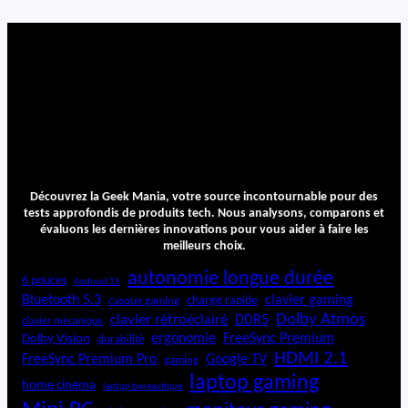
o
I
n
T
S
1
t
M
a
e
t
g
i
a
o
n
Découvrez la Geek Mania, votre source incontournable pour des
tests approfondis de produits tech. Nous analysons, comparons et
évaluons les dernières innovations pour vous aider à faire les
meilleurs choix.
autonomie longue durée
6 pouces
Android 15
Bluetooth 5.3
clavier gaming
charge rapide
casque gaming
Dolby Atmos
clavier rétroéclairé
DDR5
clavier mécanique
ergonomie
FreeSync Premium
Dolby Vision
durabilité
HDMI 2.1
FreeSync Premium Pro
Google TV
gaming
laptop gaming
home cinéma
laptop bureautique