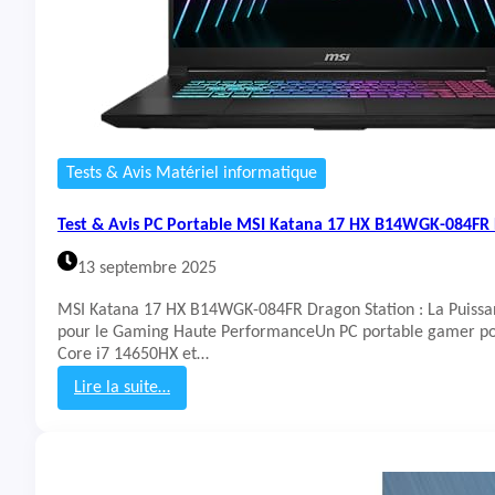
Tests & Avis Matériel informatique
Test & Avis PC Portable MSI Katana 17 HX B14WGK-084FR 
13 septembre 2025
MSI Katana 17 HX B14WGK-084FR Dragon Station : La Puissa
pour le Gaming Haute PerformanceUn PC portable gamer po
Core i7 14650HX et…
Lire la suite…
:
T
e
s