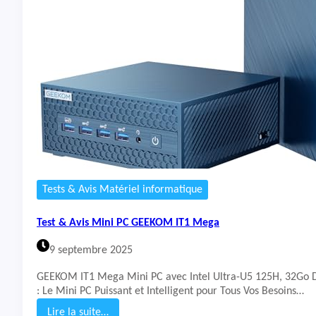
t
&
A
v
i
s
P
C
P
o
r
t
a
b
Tests & Avis Matériel informatique
l
e
Test & Avis Mini PC GEEKOM IT1 Mega
M
S
9 septembre 2025
I
K
GEEKOM IT1 Mega Mini PC avec Intel Ultra-U5 125H, 32Go 
a
: Le Mini PC Puissant et Intelligent pour Tous Vos Besoins…
t
a
Lire la suite…