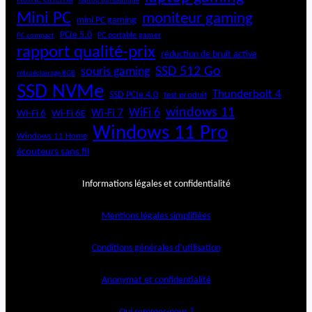
laptop bureautique
Mini PC
moniteur gaming
mini PC gaming
PCIe 5.0
PC portable gamer
PC compact
rapport qualité-prix
réduction de bruit active
SSD 512 Go
souris gaming
rétroéclairage RGB
SSD NVMe
Thunderbolt 4
SSD PCIe 4.0
test produit
windows 11
WiFi 6
Wi-Fi 6E
Wi-Fi 7
Wi-Fi 6
Windows 11 Pro
Windows 11 Home
écouteurs sans fil
Informations légales et confidentialité
Mentions légales simplifiées
Conditions générales d’utilisation
Anonymat et confidentialité