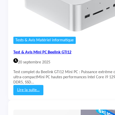
Tests & Avis Matériel informatique
Test & Avis Mini PC Beelink GTi12
20 septembre 2025
Test complet du Beelink GTi12 Mini PC : Puissance extrême 
ultra-compactMini PC hautes performances Intel Core i9 12
DDR5, SSD…
Lire la suite…
:
T
e
s