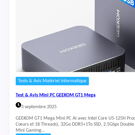
t
&
A
v
i
s
M
i
n
i
P
C
B
e
Tests & Avis Matériel informatique
e
l
Test & Avis Mini PC GEEKOM GT1 Mega
i
n
3 septembre 2025
k
G
GEEKOM GT1 Mega Mini PC AI avec Intel Core U5-125H Proc
T
Cœurs et 18 Threads), 32Go DDR5+1To SSD, 2.5Gbps Double 
i
Mini Gaming…
1