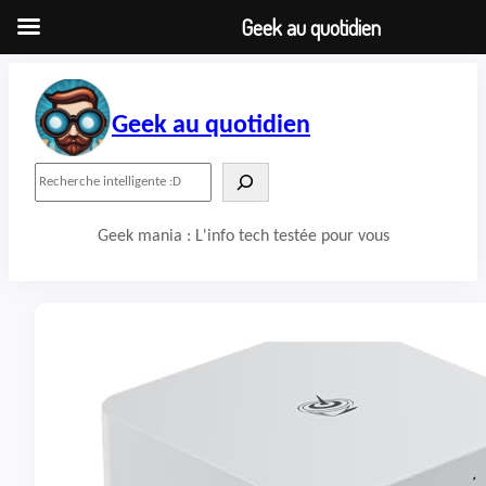
Geek au quotidien
Aller
au
contenu
Geek au quotidien
R
e
c
Geek mania : L'info tech testée pour vous
h
e
r
c
h
e
r