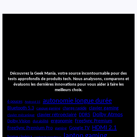
M
G
T
1
M
e
g
a
Découvrez la Geek Mania, votre source incontournable pour des
tests approfondis de produits tech. Nous analysons, comparons et
évaluons les dernières innovations pour vous aider à faire les
meilleurs choix.
autonomie longue durée
6 pouces
Android 15
Bluetooth 5.3
clavier gaming
charge rapide
casque gaming
Dolby Atmos
clavier rétroéclairé
DDR5
clavier mécanique
ergonomie
FreeSync Premium
Dolby Vision
durabilité
HDMI 2.1
FreeSync Premium Pro
Google TV
gaming
laptop gaming
home cinéma