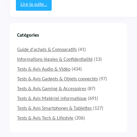
2
Lire la suite…
:
T
e
s
t
Catégories
&
A
Guide d'achats & Comparatifs
(41)
v
i
Informations légales & Confidentialité
(13)
s
Tests & Avis Audio & Vidéo
(434)
M
i
Tests & Avis Gadgets & Objets connectés
(97)
n
Tests & Avis Gaming & Accessoires
(87)
i
P
Tests & Avis Matériel informatique
(691)
C
G
Tests & Avis Smartphones & Tablettes
(127)
E
Tests & Avis Tech & Lifestyle
(206)
E
K
O