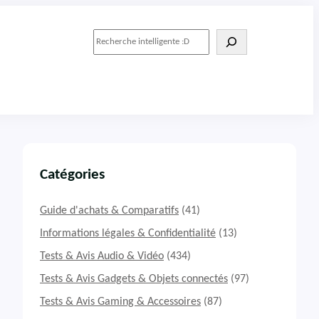
R
e
c
h
e
r
c
h
e
r
Catégories
Guide d'achats & Comparatifs
(41)
Informations légales & Confidentialité
(13)
Tests & Avis Audio & Vidéo
(434)
Tests & Avis Gadgets & Objets connectés
(97)
Tests & Avis Gaming & Accessoires
(87)