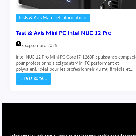
Tests & Avis Matériel informatique
Test & Avis Mini PC Intel NUC 12 Pro
8 septembre 2025
Intel NUC 12 Pro Mini PC Core i7-1260P : puissance compact
pour professionnels exigeantsMini PC performant et
polyvalent, idéal pour les professionnels du multimédia et…
Lire la suite…
:
T
e
s
t
&
A
v
i