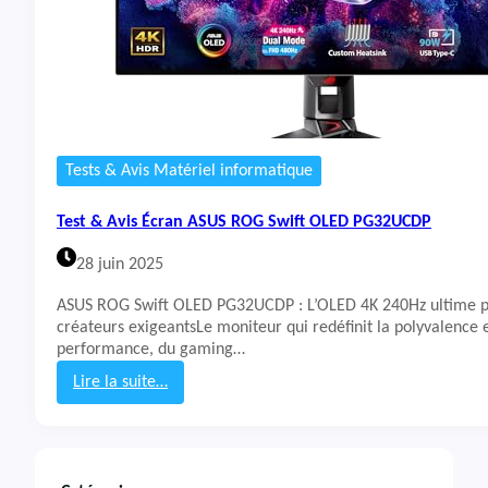
Tests & Avis Matériel informatique
Test & Avis Écran ASUS ROG Swift OLED PG32UCDP
28 juin 2025
ASUS ROG Swift OLED PG32UCDP : L’OLED 4K 240Hz ultime p
créateurs exigeantsLe moniteur qui redéfinit la polyvalence e
performance, du gaming…
Lire la suite…
:
T
e
s