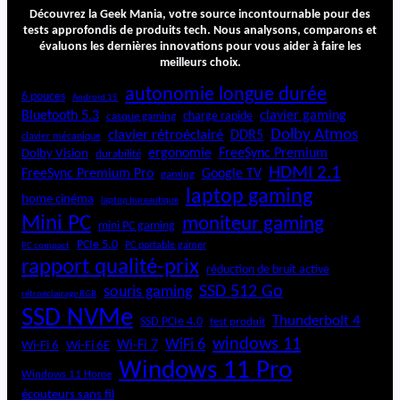
O
Découvrez la Geek Mania, votre source incontournable pour des
L
tests approfondis de produits tech. Nous analysons, comparons et
évaluons les dernières innovations pour vous aider à faire les
E
meilleurs choix.
D
P
autonomie longue durée
6 pouces
Android 15
G
Bluetooth 5.3
clavier gaming
charge rapide
casque gaming
3
Dolby Atmos
clavier rétroéclairé
DDR5
2
clavier mécanique
ergonomie
FreeSync Premium
Dolby Vision
durabilité
U
HDMI 2.1
C
FreeSync Premium Pro
Google TV
gaming
D
laptop gaming
home cinéma
laptop bureautique
P
Mini PC
moniteur gaming
mini PC gaming
PCIe 5.0
PC portable gamer
PC compact
rapport qualité-prix
réduction de bruit active
SSD 512 Go
souris gaming
rétroéclairage RGB
SSD NVMe
Thunderbolt 4
SSD PCIe 4.0
test produit
windows 11
WiFi 6
Wi-Fi 6E
Wi-Fi 7
Wi-Fi 6
Windows 11 Pro
Windows 11 Home
écouteurs sans fil