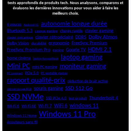
tests approfondis de produits tech. Nous analysons, comparons et
t
évaluons les dernières innovations pour vous aider à faire les
meilleurs choix.
autonomie longue durée
6 pouces
Android 15
Bluetooth 5.3
clavier gaming
charge rapide
casque gaming
Dolby Atmos
clavier rétroéclairé
DDR5
clavier mécanique
ergonomie
FreeSync Premium
Dolby Vision
durabilité
HDMI 2.1
FreeSync Premium Pro
Google TV
gaming
laptop gaming
home cinéma
laptop bureautique
Mini PC
moniteur gaming
mini PC gaming
PCIe 5.0
PC portable gamer
PC compact
rapport qualité-prix
réduction de bruit active
SSD 512 Go
souris gaming
rétroéclairage RGB
SSD NVMe
Thunderbolt 4
SSD PCIe 4.0
test produit
windows 11
WiFi 6
Wi-Fi 6E
Wi-Fi 7
Wi-Fi 6
Windows 11 Pro
Windows 11 Home
écouteurs sans fil