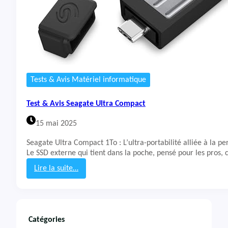
Tests & Avis Matériel informatique
Test & Avis Seagate Ultra Compact
15 mai 2025
Seagate Ultra Compact 1To : L’ultra-portabilité alliée à la 
Le SSD externe qui tient dans la poche, pensé pour les pros, 
Lire la suite…
:
T
e
s
t
Catégories