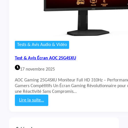
Tests & Avis Audio & Vidéo
Test & Avis Écran AOC 25G4SXU
17 novembre 2025
AOC Gaming 25G4SXU Moniteur Full HD 310Hz – Performanc
Gamers Compétitifs Un Écran Gaming Révolutionnaire pour u
une Réactivité Sans Compromis…
Lire la suite…
:
T
e
s