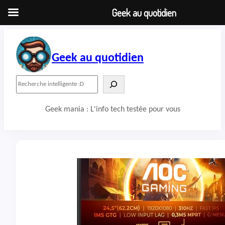
Geek au quotidien
Aller
au
contenu
Geek au quotidien
R
e
c
Geek mania : L'info tech testée pour vous
h
e
r
c
h
e
r