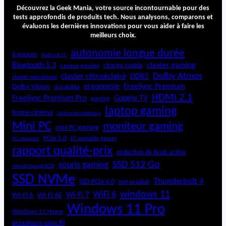
Découvrez la Geek Mania, votre source incontournable pour des
tests approfondis de produits tech. Nous analysons, comparons et
évaluons les dernières innovations pour vous aider à faire les
meilleurs choix.
autonomie longue durée
6 pouces
Android 15
Bluetooth 5.3
clavier gaming
charge rapide
casque gaming
Dolby Atmos
clavier rétroéclairé
DDR5
clavier mécanique
ergonomie
FreeSync Premium
Dolby Vision
durabilité
HDMI 2.1
FreeSync Premium Pro
Google TV
gaming
laptop gaming
home cinéma
laptop bureautique
Mini PC
moniteur gaming
mini PC gaming
PCIe 5.0
PC portable gamer
PC compact
rapport qualité-prix
réduction de bruit active
SSD 512 Go
souris gaming
rétroéclairage RGB
SSD NVMe
Thunderbolt 4
SSD PCIe 4.0
test produit
windows 11
WiFi 6
Wi-Fi 6E
Wi-Fi 7
Wi-Fi 6
Windows 11 Pro
Windows 11 Home
écouteurs sans fil