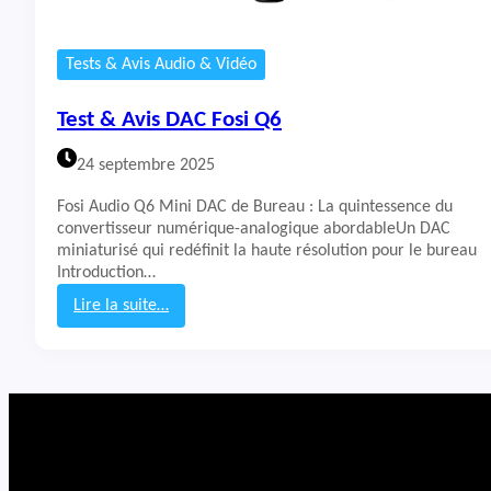
Tests & Avis Audio & Vidéo
Test & Avis DAC Fosi Q6
24 septembre 2025
Fosi Audio Q6 Mini DAC de Bureau : La quintessence du
convertisseur numérique-analogique abordableUn DAC
miniaturisé qui redéfinit la haute résolution pour le bureau
Introduction…
Lire la suite…
:
T
e
s
t
&
A
v