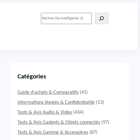
R
e
c
h
e
r
c
h
e
r
Catégories
Guide d'achats & Comparatifs
(41)
Informations légales & Confidentialité
(13)
Tests & Avis Audio & Vidéo
(434)
Tests & Avis Gadgets & Objets connectés
(97)
Tests & Avis Gaming & Accessoires
(87)