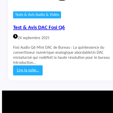
Tests & Avis Audio & Vidéo
Test & Avis DAC Fosi Q6
24 septembre 2025
Fosi Audio Q6 Mini DAC de Bureau : La quintessence du
convertisseur numérique-analogique abordableUn DAC
miniaturisé qui redéfinit la haute résolution pour le bureau
Introduction…
Lire la suite…
:
T
e
s
t
&
A
v