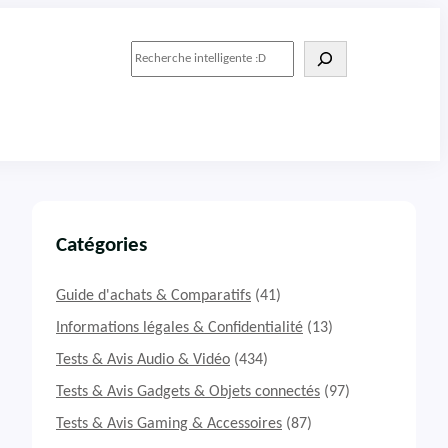
R
e
c
h
e
r
c
h
e
r
Catégories
Guide d'achats & Comparatifs
(41)
Informations légales & Confidentialité
(13)
Tests & Avis Audio & Vidéo
(434)
Tests & Avis Gadgets & Objets connectés
(97)
Tests & Avis Gaming & Accessoires
(87)