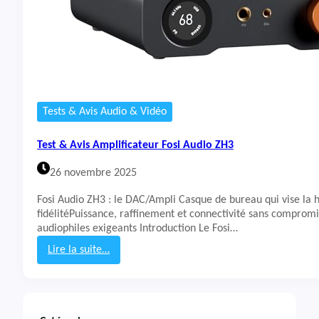
Tests & Avis Audio & Vidéo
Test & Avis Amplificateur Fosi Audio ZH3
26 novembre 2025
Fosi Audio ZH3 : le DAC/Ampli Casque de bureau qui vise la 
fidélitéPuissance, raffinement et connectivité sans comprom
audiophiles exigeants Introduction Le Fosi…
Lire la suite…
:
T
e
s