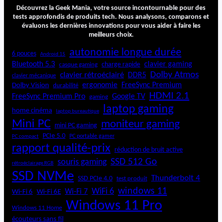
A
Découvrez la Geek Mania, votre source incontournable pour des
u
tests approfondis de produits tech. Nous analysons, comparons et
évaluons les dernières innovations pour vous aider à faire les
d
meilleurs choix.
i
o
autonomie longue durée
6 pouces
Android 15
Z
Bluetooth 5.3
clavier gaming
charge rapide
casque gaming
H
Dolby Atmos
clavier rétroéclairé
DDR5
3
clavier mécanique
ergonomie
FreeSync Premium
Dolby Vision
durabilité
HDMI 2.1
FreeSync Premium Pro
Google TV
gaming
laptop gaming
home cinéma
laptop bureautique
Mini PC
moniteur gaming
mini PC gaming
PCIe 5.0
PC portable gamer
PC compact
rapport qualité-prix
réduction de bruit active
SSD 512 Go
souris gaming
rétroéclairage RGB
SSD NVMe
Thunderbolt 4
SSD PCIe 4.0
test produit
windows 11
WiFi 6
Wi-Fi 6E
Wi-Fi 7
Wi-Fi 6
Windows 11 Pro
Windows 11 Home
écouteurs sans fil