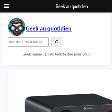
Geek au quotidien
Aller
au
contenu
Geek au quotidien
R
e
c
Geek mania : L'info tech testée pour vous
h
e
r
c
h
e
r