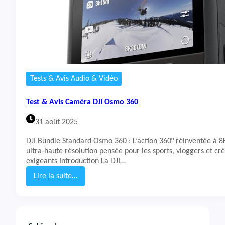
Tests & Avis Audio & Vidéo
Test & Avis Caméra DJI Osmo 360
31 août 2025
DJI Bundle Standard Osmo 360 : L’action 360° réinventée à 
ultra-haute résolution pensée pour les sports, vloggers et cr
exigeants Introduction La DJI…
Lire la suite…
:
T
e
s