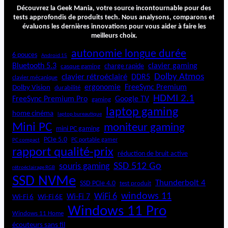
Découvrez la Geek Mania, votre source incontournable pour des
tests approfondis de produits tech. Nous analysons, comparons et
évaluons les dernières innovations pour vous aider à faire les
meilleurs choix.
autonomie longue durée
6 pouces
Android 15
Bluetooth 5.3
clavier gaming
charge rapide
casque gaming
Dolby Atmos
clavier rétroéclairé
DDR5
clavier mécanique
ergonomie
FreeSync Premium
Dolby Vision
durabilité
HDMI 2.1
FreeSync Premium Pro
Google TV
gaming
laptop gaming
home cinéma
laptop bureautique
Mini PC
moniteur gaming
mini PC gaming
PCIe 5.0
PC portable gamer
PC compact
rapport qualité-prix
réduction de bruit active
SSD 512 Go
souris gaming
rétroéclairage RGB
SSD NVMe
Thunderbolt 4
SSD PCIe 4.0
test produit
windows 11
WiFi 6
Wi-Fi 6E
Wi-Fi 7
Wi-Fi 6
Windows 11 Pro
Windows 11 Home
écouteurs sans fil