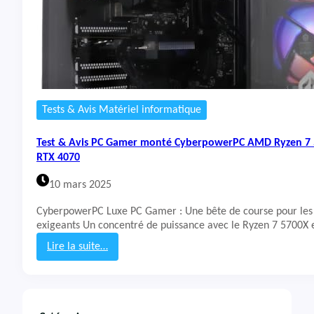
Tests & Avis Matériel informatique
Test & Avis PC Gamer monté CyberpowerPC AMD Ryzen 7 
RTX 4070
10 mars 2025
CyberpowerPC Luxe PC Gamer : Une bête de course pour le
exigeants Un concentré de puissance avec le Ryzen 7 5700X 
Lire la suite…
:
T
e
s