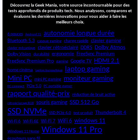
p
Découvrez la Geek Mania, votre source incontournable pour des
o
tests approfondis de produits tech. Nous analysons, comparons et
évaluons les dernières innovations pour vous aider à faire les
w
meilleurs choix.
e
r
autonomie longue durée
6 pouces
Android 15
P
Bluetooth 5.3
clavier gaming
charge rapide
casque gaming
C
Dolby Atmos
clavier rétroéclairé
DDR5
A
clavier mécanique
ergonomie
FreeSync Premium
Dolby Vision
durabilité
M
HDMI 2.1
D
FreeSync Premium Pro
Google TV
gaming
R
laptop gaming
home cinéma
laptop bureautique
y
Mini PC
moniteur gaming
z
mini PC gaming
e
PCIe 5.0
PC portable gamer
PC compact
n
rapport qualité-prix
réduction de bruit active
7
SSD 512 Go
souris gaming
rétroéclairage RGB
5
SSD NVMe
7
Thunderbolt 4
SSD PCIe 4.0
test produit
0
windows 11
WiFi 6
Wi-Fi 6E
Wi-Fi 7
Wi-Fi 6
0
Windows 11 Pro
X
Windows 11 Home
/
écouteurs sans fil