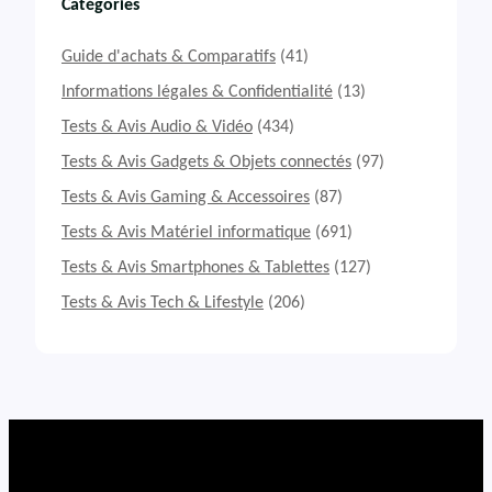
t
Catégories
&
A
Guide d'achats & Comparatifs
(41)
v
i
Informations légales & Confidentialité
(13)
s
Tests & Avis Audio & Vidéo
(434)
P
C
Tests & Avis Gadgets & Objets connectés
(97)
G
Tests & Avis Gaming & Accessoires
(87)
a
m
Tests & Avis Matériel informatique
(691)
e
r
Tests & Avis Smartphones & Tablettes
(127)
m
Tests & Avis Tech & Lifestyle
(206)
o
n
t
é
C
y
b
e
r