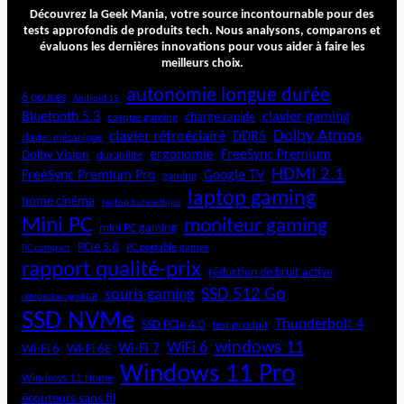
t
Découvrez la Geek Mania, votre source incontournable pour des
r
tests approfondis de produits tech. Nous analysons, comparons et
évaluons les dernières innovations pour vous aider à faire les
a
meilleurs choix.
E
a
autonomie longue durée
6 pouces
Android 15
r
Bluetooth 5.3
clavier gaming
charge rapide
casque gaming
b
Dolby Atmos
clavier rétroéclairé
DDR5
u
clavier mécanique
ergonomie
FreeSync Premium
Dolby Vision
durabilité
d
HDMI 2.1
s
FreeSync Premium Pro
Google TV
gaming
(
laptop gaming
home cinéma
laptop bureautique
2
Mini PC
moniteur gaming
e
mini PC gaming
PCIe 5.0
PC portable gamer
PC compact
g
rapport qualité-prix
réduction de bruit active
é
SSD 512 Go
souris gaming
rétroéclairage RGB
n
SSD NVMe
é
Thunderbolt 4
SSD PCIe 4.0
test produit
r
windows 11
WiFi 6
Wi-Fi 6E
Wi-Fi 7
Wi-Fi 6
a
Windows 11 Pro
t
Windows 11 Home
i
écouteurs sans fil