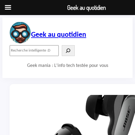
Geek au quotidien
Aller
au
contenu
Geek au quotidien
R
e
c
Geek mania : L'info tech testée pour vous
h
e
r
c
h
e
r