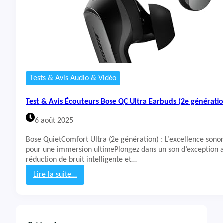
Tests & Avis Audio & Vidéo
Test & Avis Écouteurs Bose QC Ultra Earbuds (2e générati
6 août 2025
Bose QuietComfort Ultra (2e génération) : L’excellence sono
pour une immersion ultimePlongez dans un son d’exception a
réduction de bruit intelligente et…
Lire la suite…
:
T
e
s