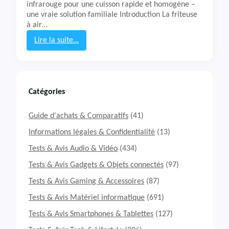
infrarouge pour une cuisson rapide et homogène –
une vraie solution familiale Introduction La friteuse
à air…
Lire la suite…
:
T
e
s
t
Catégories
&
A
Guide d'achats & Comparatifs
(41)
v
i
Informations légales & Confidentialité
(13)
s
Tests & Avis Audio & Vidéo
(434)
A
i
Tests & Avis Gadgets & Objets connectés
(97)
r
Tests & Avis Gaming & Accessoires
(87)
F
r
Tests & Avis Matériel informatique
(691)
y
e
Tests & Avis Smartphones & Tablettes
(127)
r