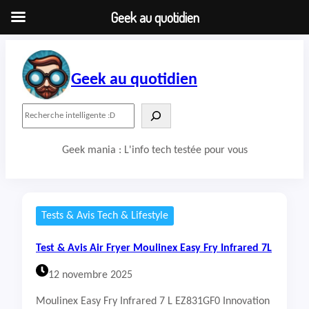
Geek au quotidien
Aller
au
contenu
Geek au quotidien
R
e
c
Geek mania : L'info tech testée pour vous
h
e
r
c
h
Tests & Avis Tech & Lifestyle
e
r
Test & Avis Air Fryer Moulinex Easy Fry Infrared 7L
12 novembre 2025
Moulinex Easy Fry Infrared 7 L EZ831GF0 Innovation