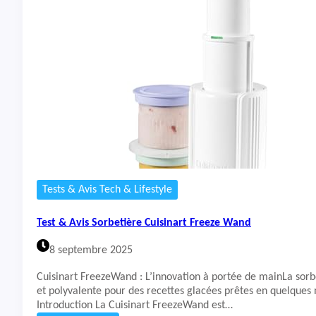
t
&
A
v
i
s
A
i
r
F
r
y
e
r
Tests & Avis Tech & Lifestyle
N
I
Test & Avis Sorbetière Cuisinart Freeze Wand
N
J
8 septembre 2025
A
C
Cuisinart FreezeWand : L’innovation à portée de mainLa sorb
R
et polyvalente pour des recettes glacées prêtes en quelques
I
Introduction La Cuisinart FreezeWand est…
S