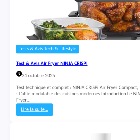
Tests & Avis Tech & Lifestyle
Test & Avis Air Fryer NINJA CRISPi
24 octobre 2025
Test technique et complet : NINJA CRISPi Air Fryer Compact, 
: L’allié modulable des cuisines modernes Introduction Le NIN
Fryer…
Lire la suite…
:
T
e
s