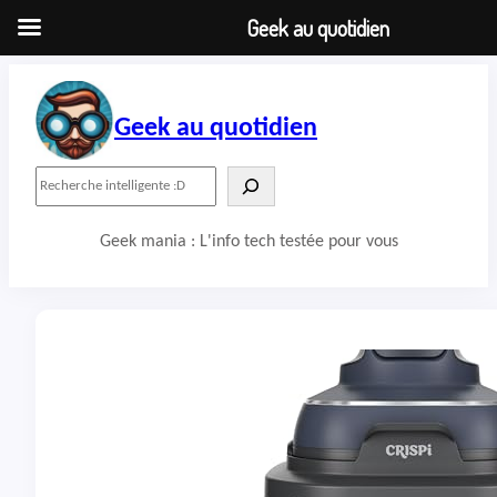
Geek au quotidien
Aller
au
contenu
Geek au quotidien
R
e
c
Geek mania : L'info tech testée pour vous
h
e
r
c
h
e
r