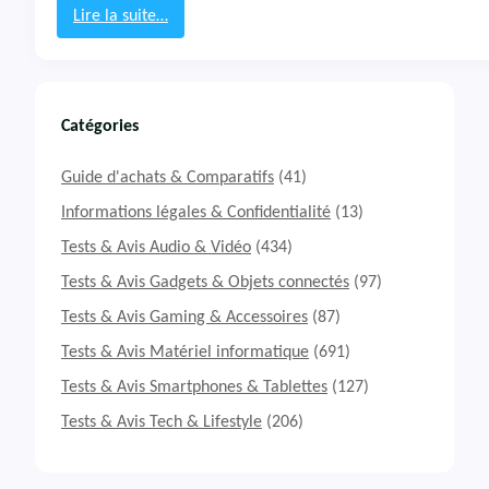
P
Lire la suite…
i
:
T
e
s
t
Catégories
&
A
Guide d'achats & Comparatifs
(41)
v
i
Informations légales & Confidentialité
(13)
s
Tests & Avis Audio & Vidéo
(434)
S
o
Tests & Avis Gadgets & Objets connectés
(97)
r
Tests & Avis Gaming & Accessoires
(87)
b
e
Tests & Avis Matériel informatique
(691)
t
i
Tests & Avis Smartphones & Tablettes
(127)
è
Tests & Avis Tech & Lifestyle
(206)
r
e
C