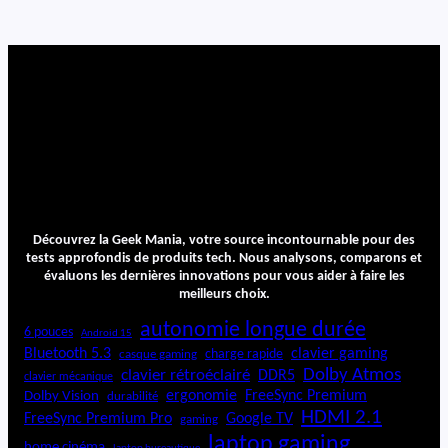
u
i
s
i
n
a
r
t
F
r
e
e
Découvrez la Geek Mania, votre source incontournable pour des
z
tests approfondis de produits tech. Nous analysons, comparons et
e
évaluons les dernières innovations pour vous aider à faire les
W
meilleurs choix.
a
n
autonomie longue durée
6 pouces
Android 15
d
Bluetooth 5.3
clavier gaming
charge rapide
casque gaming
Dolby Atmos
clavier rétroéclairé
DDR5
clavier mécanique
ergonomie
FreeSync Premium
Dolby Vision
durabilité
HDMI 2.1
FreeSync Premium Pro
Google TV
gaming
laptop gaming
home cinéma