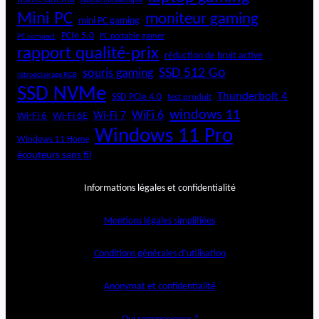
laptop bureautique
Mini PC
moniteur gaming
mini PC gaming
PCIe 5.0
PC portable gamer
PC compact
rapport qualité-prix
réduction de bruit active
SSD 512 Go
souris gaming
rétroéclairage RGB
SSD NVMe
Thunderbolt 4
SSD PCIe 4.0
test produit
windows 11
WiFi 6
Wi-Fi 6E
Wi-Fi 7
Wi-Fi 6
Windows 11 Pro
Windows 11 Home
écouteurs sans fil
Informations légales et confidentialité
Mentions légales simplifiées
Conditions générales d’utilisation
Anonymat et confidentialité