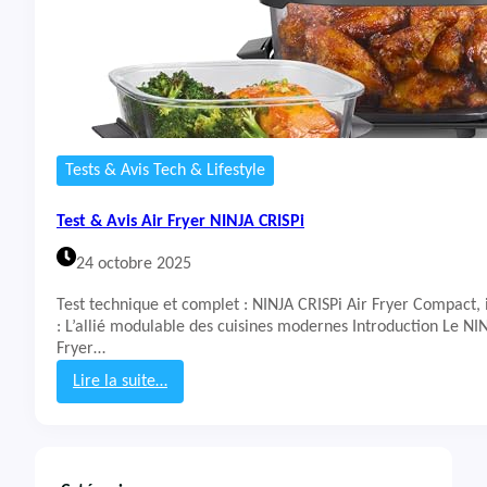
Tests & Avis Tech & Lifestyle
Test & Avis Air Fryer NINJA CRISPi
24 octobre 2025
Test technique et complet : NINJA CRISPi Air Fryer Compact, 
: L’allié modulable des cuisines modernes Introduction Le NIN
Fryer…
Lire la suite…
:
T
e
s