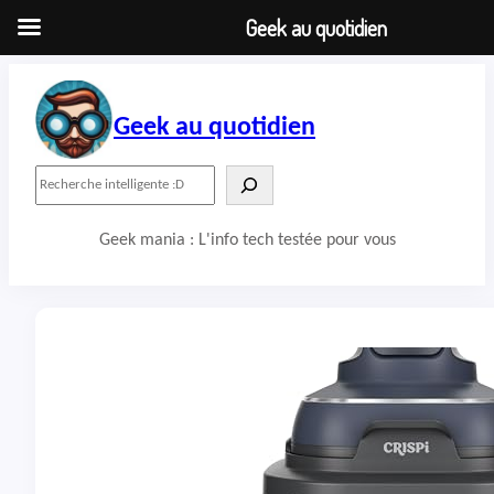
Geek au quotidien
Aller
au
contenu
Geek au quotidien
R
e
c
Geek mania : L'info tech testée pour vous
h
e
r
c
h
e
r