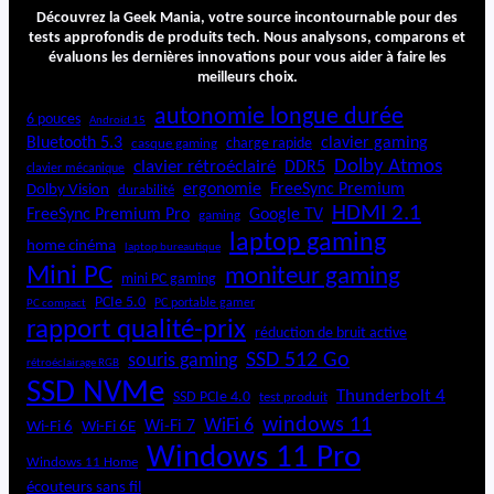
P
Découvrez la Geek Mania, votre source incontournable pour des
i
tests approfondis de produits tech. Nous analysons, comparons et
évaluons les dernières innovations pour vous aider à faire les
meilleurs choix.
autonomie longue durée
6 pouces
Android 15
Bluetooth 5.3
clavier gaming
charge rapide
casque gaming
Dolby Atmos
clavier rétroéclairé
DDR5
clavier mécanique
ergonomie
FreeSync Premium
Dolby Vision
durabilité
HDMI 2.1
FreeSync Premium Pro
Google TV
gaming
laptop gaming
home cinéma
laptop bureautique
Mini PC
moniteur gaming
mini PC gaming
PCIe 5.0
PC portable gamer
PC compact
rapport qualité-prix
réduction de bruit active
SSD 512 Go
souris gaming
rétroéclairage RGB
SSD NVMe
Thunderbolt 4
SSD PCIe 4.0
test produit
windows 11
WiFi 6
Wi-Fi 6E
Wi-Fi 7
Wi-Fi 6
Windows 11 Pro
Windows 11 Home
écouteurs sans fil