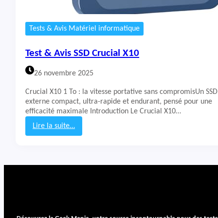
Tests & Avis Matériel informatique
Test & Avis SSD Crucial X10
26 novembre 2025
Crucial X10 1 To : la vitesse portative sans compromisUn SSD
externe compact, ultra-rapide et endurant, pensé pour une
efficacité maximale Introduction Le Crucial X10…
Lire la suite…
:
T
e
s
t
&
A
v
i