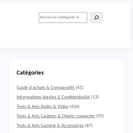
R
e
c
h
e
r
c
h
e
r
Catégories
Guide d'achats & Comparatifs
(41)
Informations légales & Confidentialité
(13)
Tests & Avis Audio & Vidéo
(434)
Tests & Avis Gadgets & Objets connectés
(97)
Tests & Avis Gaming & Accessoires
(87)