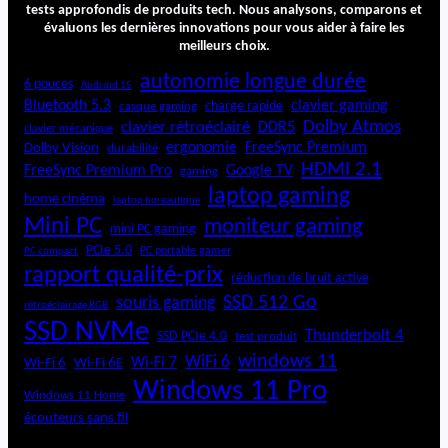
tests approfondis de produits tech. Nous analysons, comparons et
évaluons les dernières innovations pour vous aider à faire les
meilleurs choix.
autonomie longue durée
6 pouces
Android 15
Bluetooth 5.3
clavier gaming
charge rapide
casque gaming
Dolby Atmos
clavier rétroéclairé
DDR5
clavier mécanique
ergonomie
FreeSync Premium
Dolby Vision
durabilité
HDMI 2.1
FreeSync Premium Pro
Google TV
gaming
laptop gaming
home cinéma
laptop bureautique
Mini PC
moniteur gaming
mini PC gaming
PCIe 5.0
PC portable gamer
PC compact
rapport qualité-prix
réduction de bruit active
SSD 512 Go
souris gaming
rétroéclairage RGB
SSD NVMe
Thunderbolt 4
SSD PCIe 4.0
test produit
windows 11
WiFi 6
Wi-Fi 6E
Wi-Fi 7
Wi-Fi 6
Windows 11 Pro
Windows 11 Home
écouteurs sans fil