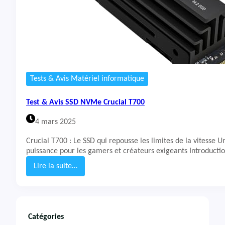
Tests & Avis Matériel informatique
Test & Avis SSD NVMe Crucial T700
4 mars 2025
Crucial T700 : Le SSD qui repousse les limites de la vitesse 
puissance pour les gamers et créateurs exigeants Introducti
Lire la suite…
:
T
e
s
t
Catégories