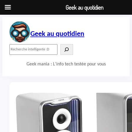
Geek au quotidien
Aller
au
contenu
Geek au quotidien
R
e
c
Geek mania : L'info tech testée pour vous
h
e
r
c
h
e
r