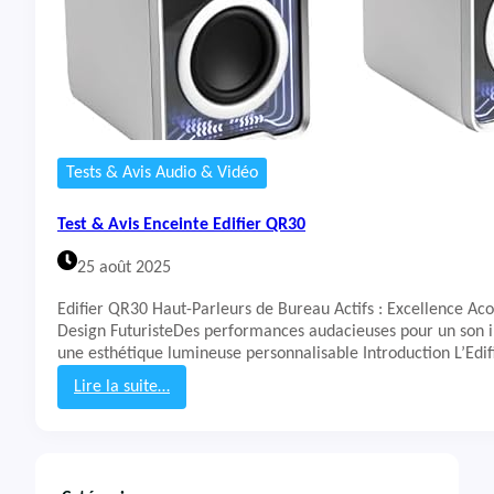
Tests & Avis Audio & Vidéo
Test & Avis Enceinte Edifier QR30
25 août 2025
Edifier QR30 Haut-Parleurs de Bureau Actifs : Excellence Aco
Design FuturisteDes performances audacieuses pour un son 
une esthétique lumineuse personnalisable Introduction L’Edi
Lire la suite…
:
T
e
s