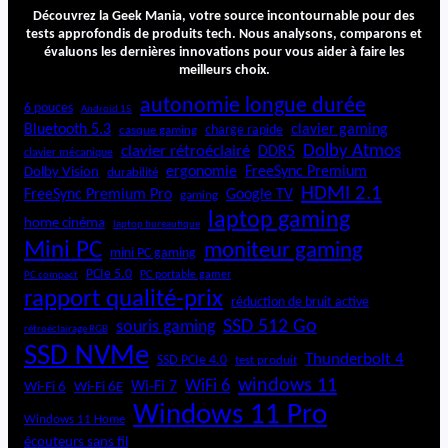
3
Découvrez la Geek Mania, votre source incontournable pour des
0
tests approfondis de produits tech. Nous analysons, comparons et
évaluons les dernières innovations pour vous aider à faire les
meilleurs choix.
autonomie longue durée
6 pouces
Android 15
Bluetooth 5.3
clavier gaming
charge rapide
casque gaming
Dolby Atmos
clavier rétroéclairé
DDR5
clavier mécanique
ergonomie
FreeSync Premium
Dolby Vision
durabilité
HDMI 2.1
FreeSync Premium Pro
Google TV
gaming
laptop gaming
home cinéma
laptop bureautique
Mini PC
moniteur gaming
mini PC gaming
PCIe 5.0
PC portable gamer
PC compact
rapport qualité-prix
réduction de bruit active
SSD 512 Go
souris gaming
rétroéclairage RGB
SSD NVMe
Thunderbolt 4
SSD PCIe 4.0
test produit
windows 11
WiFi 6
Wi-Fi 6E
Wi-Fi 7
Wi-Fi 6
Windows 11 Pro
Windows 11 Home
écouteurs sans fil