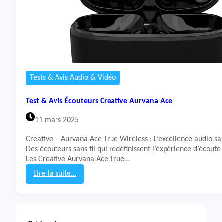
Tests & Avis Audio & Vidéo
Test & Avis Écouteurs Creative Aurvana Ace
11 mars 2025
Creative – Aurvana Ace True Wireless : L’excellence audio 
Des écouteurs sans fil qui redéfinissent l’expérience d’écoute
Les Creative Aurvana Ace True…
Lire la suite…
:
T
e
s