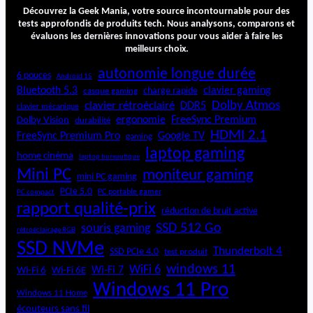
A
Découvrez la Geek Mania, votre source incontournable pour des
u
tests approfondis de produits tech. Nous analysons, comparons et
évaluons les dernières innovations pour vous aider à faire les
r
meilleurs choix.
v
a
autonomie longue durée
6 pouces
Android 15
n
Bluetooth 5.3
clavier gaming
charge rapide
casque gaming
a
Dolby Atmos
clavier rétroéclairé
DDR5
A
clavier mécanique
ergonomie
FreeSync Premium
Dolby Vision
durabilité
c
HDMI 2.1
e
FreeSync Premium Pro
Google TV
gaming
laptop gaming
home cinéma
laptop bureautique
Mini PC
moniteur gaming
mini PC gaming
PCIe 5.0
PC portable gamer
PC compact
rapport qualité-prix
réduction de bruit active
SSD 512 Go
souris gaming
rétroéclairage RGB
SSD NVMe
Thunderbolt 4
SSD PCIe 4.0
test produit
windows 11
WiFi 6
Wi-Fi 6E
Wi-Fi 7
Wi-Fi 6
Windows 11 Pro
Windows 11 Home
écouteurs sans fil