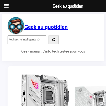
Geek au quotidien
Aller
au
contenu
Geek au quotidien
R
e
c
Geek mania : L'info tech testée pour vous
h
e
r
c
h
e
r