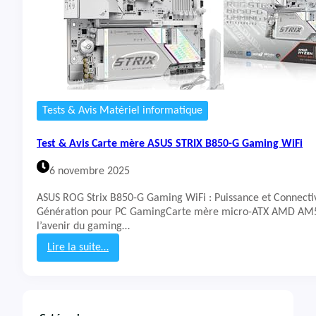
Tests & Avis Matériel informatique
Test & Avis Carte mère ASUS STRIX B850-G Gaming WiFi
6 novembre 2025
ASUS ROG Strix B850-G Gaming WiFi : Puissance et Connectiv
Génération pour PC GamingCarte mère micro-ATX AMD AM5
l’avenir du gaming…
Lire la suite…
:
T
e
s