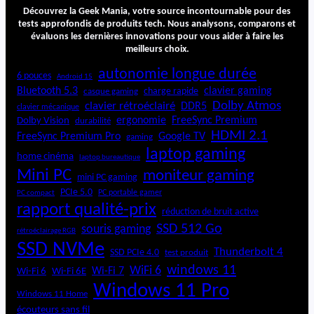
X
Découvrez la Geek Mania, votre source incontournable pour des
B
tests approfondis de produits tech. Nous analysons, comparons et
évaluons les dernières innovations pour vous aider à faire les
8
meilleurs choix.
5
0
autonomie longue durée
6 pouces
Android 15
-
Bluetooth 5.3
clavier gaming
charge rapide
casque gaming
G
Dolby Atmos
clavier rétroéclairé
DDR5
G
clavier mécanique
ergonomie
FreeSync Premium
Dolby Vision
durabilité
a
HDMI 2.1
m
FreeSync Premium Pro
Google TV
gaming
i
laptop gaming
home cinéma
laptop bureautique
n
Mini PC
moniteur gaming
g
mini PC gaming
W
PCIe 5.0
PC portable gamer
PC compact
i
rapport qualité-prix
réduction de bruit active
F
SSD 512 Go
souris gaming
rétroéclairage RGB
i
SSD NVMe
Thunderbolt 4
SSD PCIe 4.0
test produit
windows 11
WiFi 6
Wi-Fi 6E
Wi-Fi 7
Wi-Fi 6
Windows 11 Pro
Windows 11 Home
écouteurs sans fil