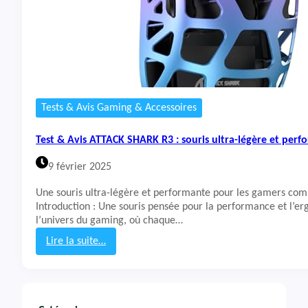
Tests & Avis Gaming & Accessoires
Test & Avis ATTACK SHARK R3 : souris ultra-légère et per
9 février 2025
Une souris ultra-légère et performante pour les gamers comp
Introduction : Une souris pensée pour la performance et l’e
l’univers du gaming, où chaque…
Lire la suite…
:
T
e
s