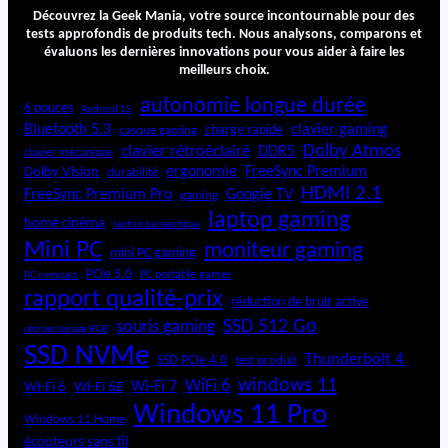
r
Découvrez la Geek Mania, votre source incontournable pour des
i
tests approfondis de produits tech. Nous analysons, comparons et
évaluons les dernières innovations pour vous aider à faire les
s
meilleurs choix.
u
l
autonomie longue durée
6 pouces
Android 15
t
Bluetooth 5.3
clavier gaming
charge rapide
casque gaming
r
Dolby Atmos
clavier rétroéclairé
DDR5
a
clavier mécanique
ergonomie
FreeSync Premium
Dolby Vision
durabilité
-
HDMI 2.1
l
FreeSync Premium Pro
Google TV
gaming
é
laptop gaming
home cinéma
laptop bureautique
g
Mini PC
moniteur gaming
è
mini PC gaming
r
PCIe 5.0
PC portable gamer
PC compact
e
rapport qualité-prix
réduction de bruit active
e
SSD 512 Go
souris gaming
rétroéclairage RGB
t
SSD NVMe
p
Thunderbolt 4
SSD PCIe 4.0
test produit
e
windows 11
WiFi 6
Wi-Fi 6E
Wi-Fi 7
Wi-Fi 6
r
Windows 11 Pro
f
Windows 11 Home
o
écouteurs sans fil