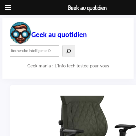
Geek au quotidien
Aller
au
contenu
Geek au quotidien
R
e
c
Geek mania : L'info tech testée pour vous
h
e
r
c
h
e
r