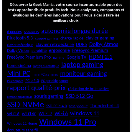
5
Découvrez la Geek Mania, votre source incontournable pour des
0
tests approfondis de produits tech. Nous analysons, comparons et
évaluons les dernières innovations pour vous aider à faire les
0
meilleurs choix.
L
u
autonomie longue durée
6 pouces
Android 15
x
Bluetooth 5.3
clavier gaming
charge rapide
casque gaming
e
Dolby Atmos
clavier rétroéclairé
DDR5
clavier mécanique
ergonomie
FreeSync Premium
Dolby Vision
durabilité
HDMI 2.1
FreeSync Premium Pro
Google TV
gaming
laptop gaming
home cinéma
laptop bureautique
Mini PC
moniteur gaming
mini PC gaming
PCIe 5.0
PC portable gamer
PC compact
rapport qualité-prix
réduction de bruit active
SSD 512 Go
souris gaming
rétroéclairage RGB
SSD NVMe
Thunderbolt 4
SSD PCIe 4.0
test produit
windows 11
WiFi 6
Wi-Fi 6E
Wi-Fi 7
Wi-Fi 6
Windows 11 Pro
Windows 11 Home
écouteurs sans fil