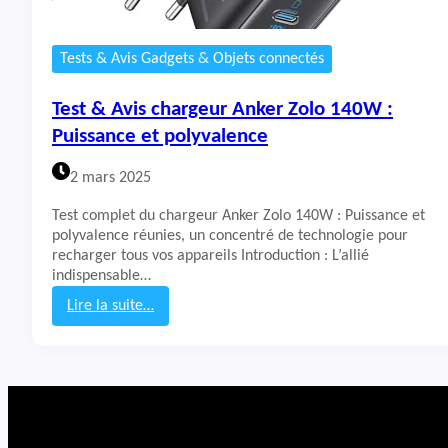
Tests & Avis Gadgets & Objets connectés
Test & Avis chargeur Anker Zolo 140W :
Puissance et polyvalence
2 mars 2025
Test complet du chargeur Anker Zolo 140W : Puissance et
polyvalence réunies, un concentré de technologie pour
recharger tous vos appareils Introduction : L’allié
indispensable…
Lire la suite…
:
T
e
s
t
&
A