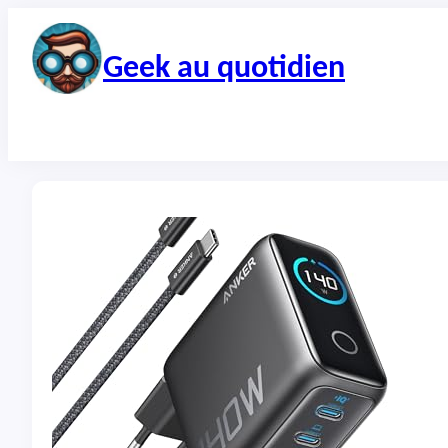
Aller
au
contenu
Geek au quotidien