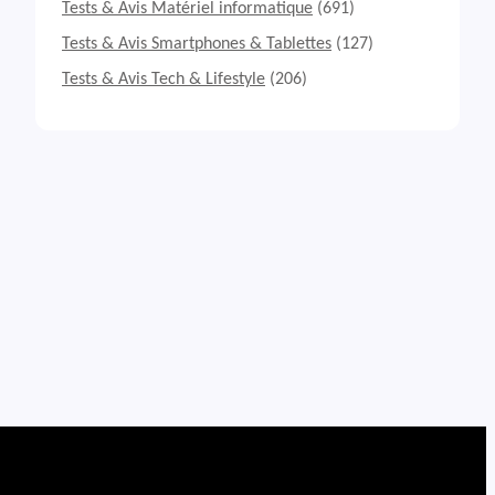
Tests & Avis Matériel informatique
(691)
Tests & Avis Smartphones & Tablettes
(127)
Tests & Avis Tech & Lifestyle
(206)