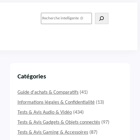
R
e
c
h
e
r
c
h
e
r
Catégories
Guide d'achats & Comparatifs
(41)
Informations légales & Confidentialité
(13)
Tests & Avis Audio & Vidéo
(434)
Tests & Avis Gadgets & Objets connectés
(97)
Tests & Avis Gaming & Accessoires
(87)