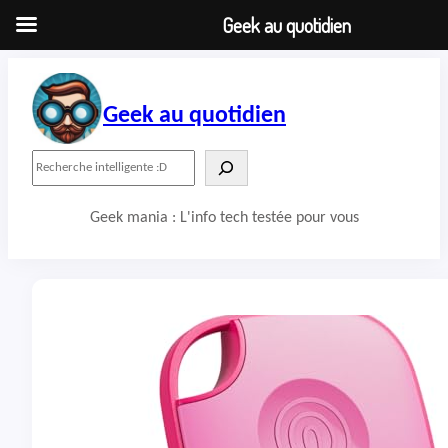
Geek au quotidien
Aller
au
contenu
Geek au quotidien
R
e
c
Geek mania : L'info tech testée pour vous
h
e
r
c
h
e
r