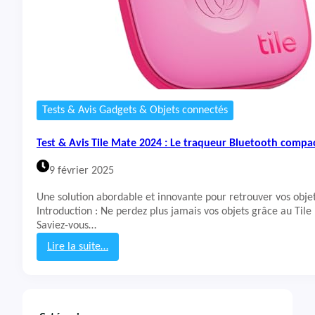
Tests & Avis Gadgets & Objets connectés
Test & Avis Tile Mate 2024 : Le traqueur Bluetooth compac
9 février 2025
Une solution abordable et innovante pour retrouver vos obje
Introduction : Ne perdez plus jamais vos objets grâce au Til
Saviez-vous…
Lire la suite…
:
T
e
s