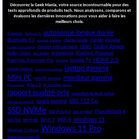
a
Découvrez la Geek Mania, votre source incontournable pour des
q
tests approfondis de produits tech. Nous analysons, comparons et
évaluons les dernières innovations pour vous aider à faire les
u
meilleurs choix.
e
u
autonomie longue durée
6 pouces
Android 15
r
Bluetooth 5.3
clavier gaming
charge rapide
casque gaming
B
Dolby Atmos
clavier rétroéclairé
DDR5
l
clavier mécanique
ergonomie
FreeSync Premium
Dolby Vision
durabilité
u
HDMI 2.1
e
FreeSync Premium Pro
Google TV
gaming
t
laptop gaming
home cinéma
laptop bureautique
o
Mini PC
moniteur gaming
o
mini PC gaming
t
PCIe 5.0
PC portable gamer
PC compact
h
rapport qualité-prix
réduction de bruit active
c
SSD 512 Go
souris gaming
rétroéclairage RGB
o
SSD NVMe
m
Thunderbolt 4
SSD PCIe 4.0
test produit
p
windows 11
WiFi 6
Wi-Fi 6E
Wi-Fi 7
Wi-Fi 6
a
Windows 11 Pro
c
Windows 11 Home
t
écouteurs sans fil