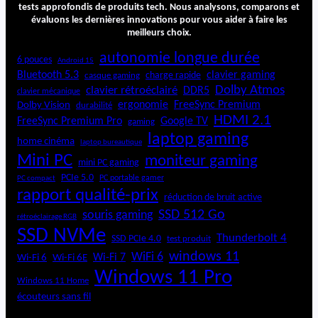
tests approfondis de produits tech. Nous analysons, comparons et
r
évaluons les dernières innovations pour vous aider à faire les
t
meilleurs choix.
p
h
autonomie longue durée
6 pouces
Android 15
o
Bluetooth 5.3
clavier gaming
charge rapide
casque gaming
n
Dolby Atmos
clavier rétroéclairé
DDR5
clavier mécanique
e
ergonomie
FreeSync Premium
Dolby Vision
durabilité
é
HDMI 2.1
FreeSync Premium Pro
Google TV
gaming
q
laptop gaming
u
home cinéma
laptop bureautique
i
Mini PC
moniteur gaming
mini PC gaming
l
PCIe 5.0
PC portable gamer
PC compact
i
rapport qualité-prix
b
réduction de bruit active
r
SSD 512 Go
souris gaming
rétroéclairage RGB
é
SSD NVMe
e
Thunderbolt 4
SSD PCIe 4.0
test produit
t
windows 11
WiFi 6
Wi-Fi 6E
Wi-Fi 7
Wi-Fi 6
p
Windows 11 Pro
e
Windows 11 Home
r
écouteurs sans fil
f