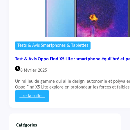
Tests & Avis Smartphones & Tablettes
Test & Avis Oppo Find X5 Lite : smartphone équilibré et 
8 février 2025
Un milieu de gamme qui allie design, autonomie et polyvalen
Oppo Find X5 Lite explore en profondeur les forces et faible
Lire la suite…
:
T
e
s
t
Catégories