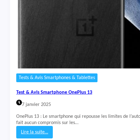
&
A
v
i
s
S
m
a
r
t
p
h
o
Tests & Avis Smartphones & Tablettes
n
e
Test & Avis Smartphone OnePlus 13
O
p
7 janvier 2025
p
o
OnePlus 13 : Le smartphone qui repousse les limites de l’au
fait aucun compromis sur les…
A
5
Lire la suite…
3
: