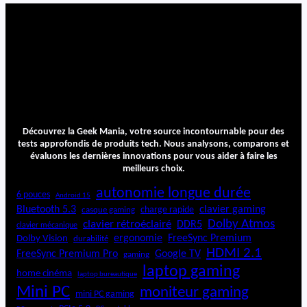
P
l
u
s
1
3
Découvrez la Geek Mania, votre source incontournable pour des
tests approfondis de produits tech. Nous analysons, comparons et
évaluons les dernières innovations pour vous aider à faire les
meilleurs choix.
autonomie longue durée
6 pouces
Android 15
Bluetooth 5.3
clavier gaming
charge rapide
casque gaming
Dolby Atmos
clavier rétroéclairé
DDR5
clavier mécanique
ergonomie
FreeSync Premium
Dolby Vision
durabilité
HDMI 2.1
FreeSync Premium Pro
Google TV
gaming
laptop gaming
home cinéma
laptop bureautique
Mini PC
moniteur gaming
mini PC gaming