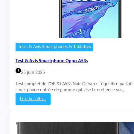
Tests & Avis Smartphones & Tablettes
Test & Avis Smartphone Oppo A53s
25 juin 2025
Test complet de l’OPPO A53s Noir Océan : L’équilibre parfait
smartphone entrée de gamme qui vise l’excellence sur…
Lire la suite…
:
T
e
s
t