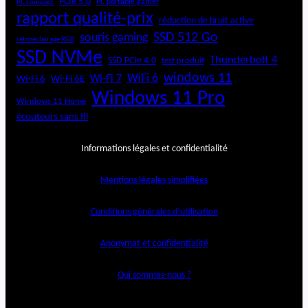
PCIe 5.0
PC portable gamer
PC compact
rapport qualité-prix
réduction de bruit active
SSD 512 Go
souris gaming
rétroéclairage RGB
SSD NVMe
Thunderbolt 4
SSD PCIe 4.0
test produit
windows 11
WiFi 6
Wi-Fi 6E
Wi-Fi 7
Wi-Fi 6
Windows 11 Pro
Windows 11 Home
écouteurs sans fil
Informations légales et confidentialité
Mentions légales simplifiées
Conditions générales d’utilisation
Anonymat et confidentialité
Qui sommes-nous ?