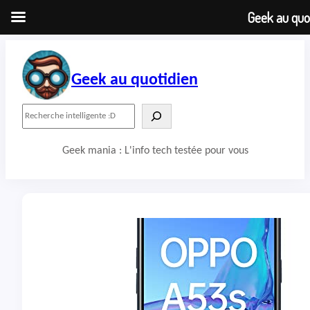
Geek au quot
Aller
au
contenu
Geek au quotidien
R
e
c
Geek mania : L'info tech testée pour vous
h
e
r
c
h
e
r