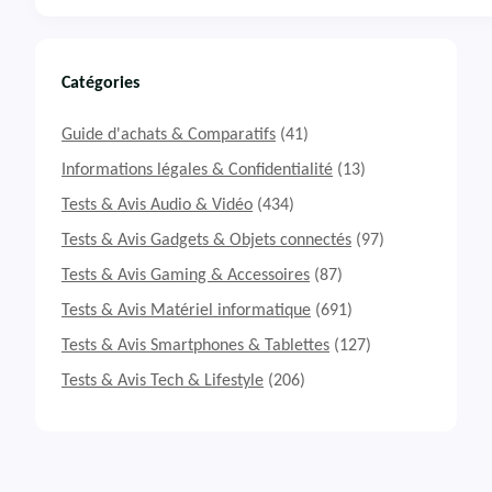
s
T
e
s
t
Catégories
&
A
Guide d'achats & Comparatifs
(41)
v
i
Informations légales & Confidentialité
(13)
s
Tests & Avis Audio & Vidéo
(434)
S
m
Tests & Avis Gadgets & Objets connectés
(97)
a
Tests & Avis Gaming & Accessoires
(87)
r
t
Tests & Avis Matériel informatique
(691)
p
h
Tests & Avis Smartphones & Tablettes
(127)
o
Tests & Avis Tech & Lifestyle
(206)
n
e
O
n
e