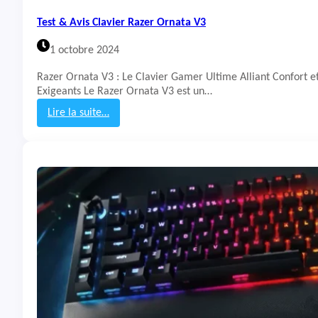
n
Test & Avis Clavier Razer Ornata V3
t
s
1 octobre 2024
m
a
Razer Ornata V3 : Le Clavier Gamer Ultime Alliant Confort 
n
Exigeants Le Razer Ornata V3 est un…
V
3
Lire la suite…
P
:
r
T
o
e
T
s
K
t
L
&
A
v
i
s
C
l
a
v