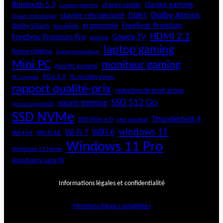
Bluetooth 5.3
clavier gaming
charge rapide
casque gaming
Dolby Atmos
clavier rétroéclairé
DDR5
clavier mécanique
ergonomie
FreeSync Premium
Dolby Vision
durabilité
HDMI 2.1
FreeSync Premium Pro
Google TV
gaming
laptop gaming
home cinéma
laptop bureautique
Mini PC
moniteur gaming
mini PC gaming
PCIe 5.0
PC portable gamer
PC compact
rapport qualité-prix
réduction de bruit active
SSD 512 Go
souris gaming
rétroéclairage RGB
SSD NVMe
Thunderbolt 4
SSD PCIe 4.0
test produit
windows 11
WiFi 6
Wi-Fi 6E
Wi-Fi 7
Wi-Fi 6
Windows 11 Pro
Windows 11 Home
écouteurs sans fil
Informations légales et confidentialité
Mentions légales simplifiées