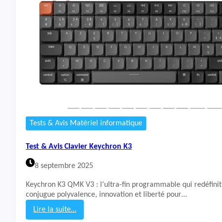
&
A
v
i
s
C
l
a
v
i
e
r
R
Tests & Avis Matériel informatique
a
z
Test & Avis Clavier Keychron K3
e
r
8 septembre 2025
B
l
Keychron K3 QMK V3 : l’ultra-fin programmable qui redéfinit
a
conjugue polyvalence, innovation et liberté pour…
c
k
Lire la suite…
W
: