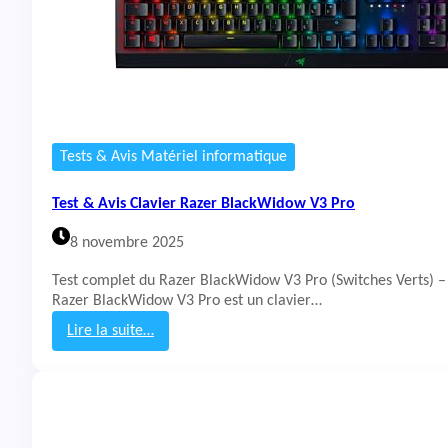
Tests & Avis Matériel informatique
Test & Avis Clavier Razer BlackWidow V3 Pro
8 novembre 2025
Test complet du Razer BlackWidow V3 Pro (Switches Verts) – 
Razer BlackWidow V3 Pro est un clavier…
Lire la suite…
:
T
e
s
t