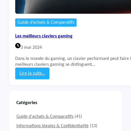
i
e
r
R
Guide d’achats & Comparatifs
a
z
Les meilleurs claviers gaming
e
r
3 mai 2024
O
r
Dans le monde du gaming, un clavier performant peut faire to
n
meilleurs claviers gaming se distinguent…
a
t
Lire la suite…
a
:
V
L
3
e
s
m
Catégories
e
i
Guide d'achats & Comparatifs
(41)
l
l
Informations légales & Confidentialité
(13)