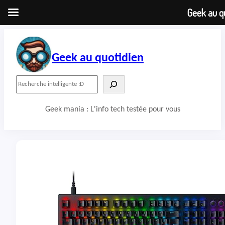
Geek au qu
Aller
au
contenu
Geek au quotidien
R
e
c
Geek mania : L'info tech testée pour vous
h
e
r
c
h
e
r