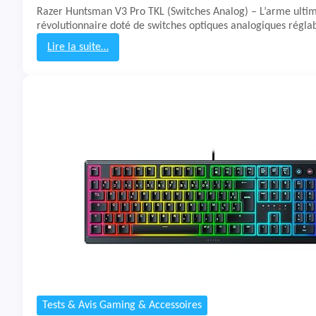
o
Razer Huntsman V3 Pro TKL (Switches Analog) – L’arme ultim
n
révolutionnaire doté de switches optiques analogiques régla
K
3
Lire la suite…
:
T
e
s
t
&
A
v
i
s
C
l
a
v
i
e
r
H
Tests & Avis Gaming & Accessoires
u