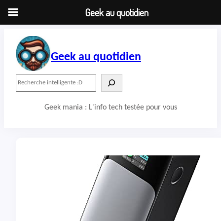
Geek au quotidien
Aller
au
contenu
Geek au quotidien
R
e
c
Geek mania : L'info tech testée pour vous
h
e
r
c
h
e
r