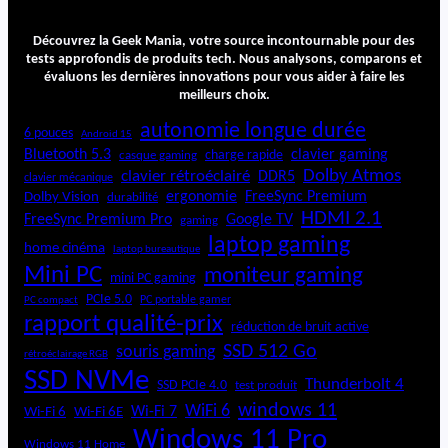
e
2
Découvrez la Geek Mania, votre source incontournable pour des
4
tests approfondis de produits tech. Nous analysons, comparons et
K
évaluons les dernières innovations pour vous aider à faire les
:
meilleurs choix.
B
autonomie longue durée
6 pouces
a
Android 15
Bluetooth 5.3
t
clavier gaming
charge rapide
casque gaming
t
Dolby Atmos
clavier rétroéclairé
DDR5
clavier mécanique
e
ergonomie
FreeSync Premium
Dolby Vision
durabilité
r
HDMI 2.1
FreeSync Premium Pro
Google TV
gaming
i
laptop gaming
home cinéma
laptop bureautique
e
Mini PC
moniteur gaming
e
mini PC gaming
x
PCIe 5.0
PC portable gamer
PC compact
t
rapport qualité-prix
réduction de bruit active
e
SSD 512 Go
souris gaming
r
rétroéclairage RGB
SSD NVMe
n
Thunderbolt 4
SSD PCIe 4.0
test produit
e
windows 11
WiFi 6
Wi-Fi 6E
Wi-Fi 7
Wi-Fi 6
p
Windows 11 Pro
u
Windows 11 Home