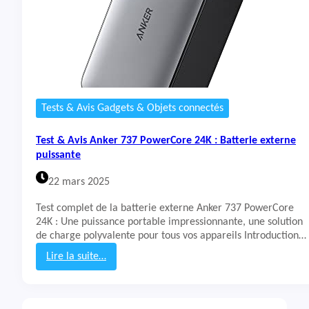
Tests & Avis Gadgets & Objets connectés
Test & Avis Anker 737 PowerCore 24K : Batterie externe
puissante
22 mars 2025
Test complet de la batterie externe Anker 737 PowerCore
24K : Une puissance portable impressionnante, une solution
de charge polyvalente pour tous vos appareils Introduction…
Lire la suite…
:
T
e