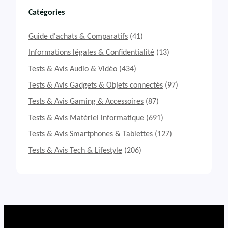
s
t
Catégories
&
A
Guide d'achats & Comparatifs
(41)
v
i
Informations légales & Confidentialité
(13)
s
Tests & Avis Audio & Vidéo
(434)
A
n
Tests & Avis Gadgets & Objets connectés
(97)
k
Tests & Avis Gaming & Accessoires
(87)
e
r
Tests & Avis Matériel informatique
(691)
7
3
Tests & Avis Smartphones & Tablettes
(127)
7
Tests & Avis Tech & Lifestyle
(206)
P
o
w
e
r
C
o
r