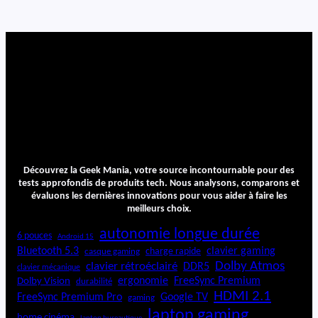
3
L
I
G
H
T
S
P
E
E
D
:
Découvrez la Geek Mania, votre source incontournable pour des
C
tests approfondis de produits tech. Nous analysons, comparons et
a
évaluons les dernières innovations pour vous aider à faire les
s
meilleurs choix.
q
u
autonomie longue durée
6 pouces
Android 15
e
Bluetooth 5.3
clavier gaming
charge rapide
casque gaming
g
Dolby Atmos
clavier rétroéclairé
DDR5
clavier mécanique
a
ergonomie
FreeSync Premium
Dolby Vision
durabilité
m
HDMI 2.1
FreeSync Premium Pro
Google TV
gaming
e
laptop gaming
r
home cinéma