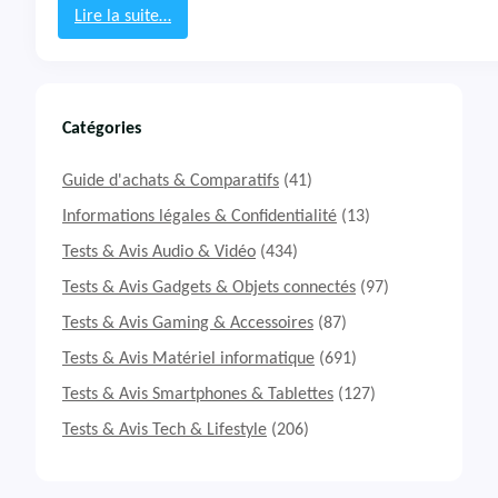
h
Lire la suite…
a
:
r
T
k
e
V
s
3
t
Catégories
P
&
r
A
Guide d'achats & Comparatifs
(41)
o
v
i
Informations légales & Confidentialité
(13)
s
Tests & Avis Audio & Vidéo
(434)
L
o
Tests & Avis Gadgets & Objets connectés
(97)
g
Tests & Avis Gaming & Accessoires
(87)
i
t
Tests & Avis Matériel informatique
(691)
e
c
Tests & Avis Smartphones & Tablettes
(127)
h
Tests & Avis Tech & Lifestyle
(206)
G
7
3