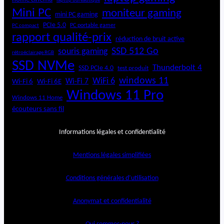
laptop bureautique
s
Mini PC
moniteur gaming
mini PC gaming
a
PCIe 5.0
PC portable gamer
PC compact
n
rapport qualité-prix
s
réduction de bruit active
f
SSD 512 Go
souris gaming
rétroéclairage RGB
i
SSD NVMe
Thunderbolt 4
SSD PCIe 4.0
l
test produit
windows 11
WiFi 6
Wi-Fi 6E
Wi-Fi 7
Wi-Fi 6
Windows 11 Pro
Windows 11 Home
écouteurs sans fil
Informations légales et confidentialité
Mentions légales simplifiées
Conditions générales d’utilisation
Anonymat et confidentialité