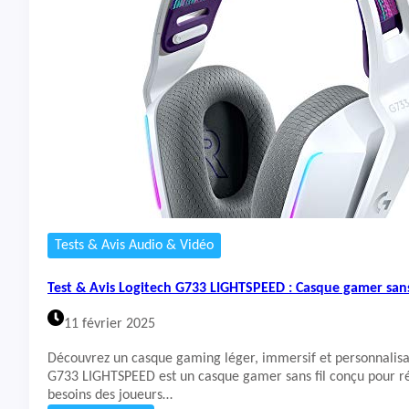
t
&
A
v
i
s
C
a
s
q
u
e
R
a
Tests & Avis Audio & Vidéo
z
e
Test & Avis Logitech G733 LIGHTSPEED : Casque gamer sans
r
B
11 février 2025
l
a
Découvrez un casque gaming léger, immersif et personnalisa
c
G733 LIGHTSPEED est un casque gamer sans fil conçu pour r
k
besoins des joueurs…
S