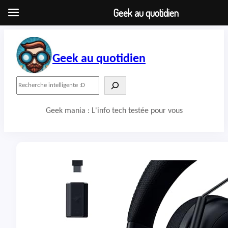
Geek au quotidien
Aller
au
contenu
Geek au quotidien
R
e
c
Geek mania : L'info tech testée pour vous
h
e
r
c
h
e
r