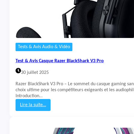
Tests & Avis Audio & Vidéo
Test & Avis Casque Razer BlackShark V3 Pro
30 juillet 2025
Razer BlackShark V3 Pro – Le sommet du casque gaming sans
choix ultime pour les compétiteurs exigeants et les audiophil
Introduction…
Lire la suite…
:
T
e
s