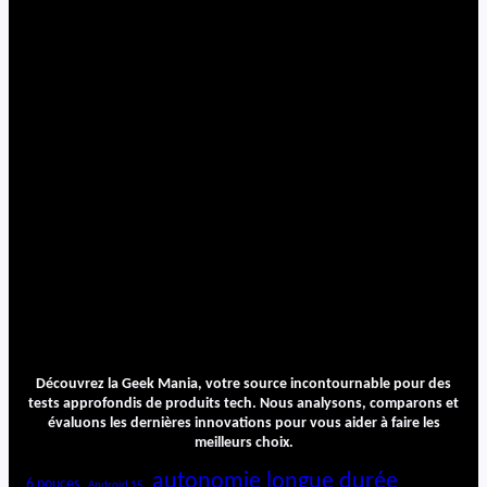
i
o
s
a
n
s
f
i
l
p
o
u
r
l
e
s
a
u
Découvrez la Geek Mania, votre source incontournable pour des
d
tests approfondis de produits tech. Nous analysons, comparons et
i
évaluons les dernières innovations pour vous aider à faire les
o
meilleurs choix.
p
autonomie longue durée
6 pouces
h
Android 15