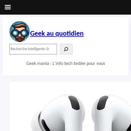
Aller
au
contenu
Geek au quotidien
R
e
c
Geek mania : L'info tech testée pour vous
h
e
r
c
h
e
r