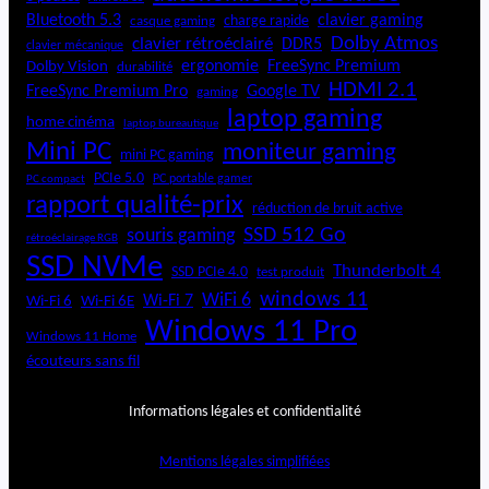
i
Bluetooth 5.3
clavier gaming
charge rapide
casque gaming
l
Dolby Atmos
clavier rétroéclairé
DDR5
clavier mécanique
e
ergonomie
FreeSync Premium
Dolby Vision
durabilité
s
HDMI 2.1
FreeSync Premium Pro
Google TV
gaming
laptop gaming
home cinéma
laptop bureautique
Mini PC
moniteur gaming
mini PC gaming
PCIe 5.0
PC portable gamer
PC compact
rapport qualité-prix
réduction de bruit active
SSD 512 Go
souris gaming
rétroéclairage RGB
SSD NVMe
Thunderbolt 4
SSD PCIe 4.0
test produit
windows 11
WiFi 6
Wi-Fi 6E
Wi-Fi 7
Wi-Fi 6
Windows 11 Pro
Windows 11 Home
écouteurs sans fil
Informations légales et confidentialité
Mentions légales simplifiées