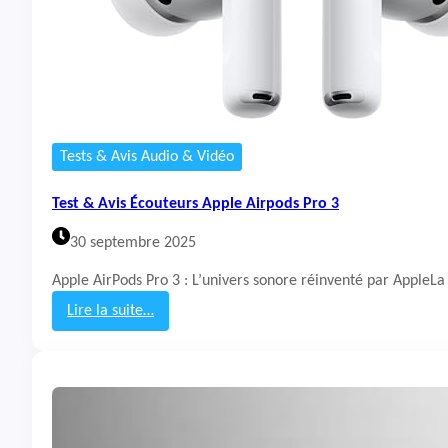
Tests & Avis Audio & Vidéo
Test & Avis Écouteurs Apple Airpods Pro 3
30 septembre 2025
Apple AirPods Pro 3 : L’univers sonore réinventé par AppleLa
Lire la suite…
:
T
e
s
t
&