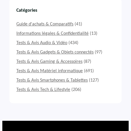
d
n
s
y
Catégories
P
W
r
H
Guide d'achats & Comparatifs
(41)
o
-
3
1
Informations légales & Confidentialité
(13)
0
Tests & Avis Audio & Vidéo
(434)
0
0
Tests & Avis Gadgets & Objets connectés
(97)
X
Tests & Avis Gaming & Accessoires
(87)
M
4
Tests & Avis Matériel informatique
(691)
:
c
Tests & Avis Smartphones & Tablettes
(127)
a
Tests & Avis Tech & Lifestyle
(206)
s
q
u
e
a
u
d