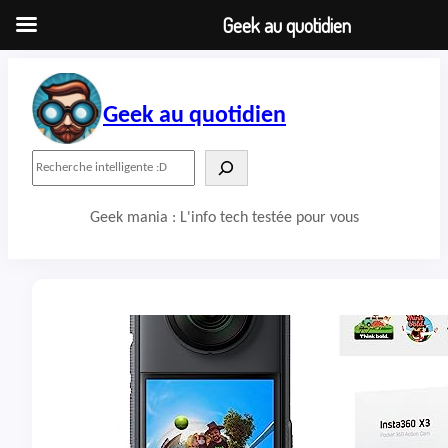
Geek au quotidien
Aller
au
contenu
Geek au quotidien
R
e
c
Geek mania : L'info tech testée pour vous
h
e
r
c
h
e
r