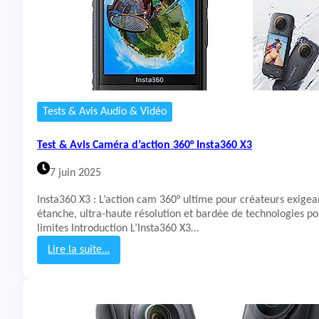
Tests & Avis Audio & Vidéo
Test & Avis Caméra d’action 360° Insta360 X3
7 juin 2025
Insta360 X3 : L’action cam 360° ultime pour créateurs exig
étanche, ultra-haute résolution et bardée de technologies po
limites Introduction L’Insta360 X3…
Lire la suite…
:
T
e
s