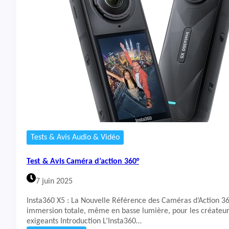
t
&
A
v
i
s
C
a
m
é
r
a
d
’
Tests & Avis Audio & Vidéo
a
c
Test & Avis Caméra d’action 360°
t
i
7 juin 2025
o
n
Insta360 X5 : La Nouvelle Référence des Caméras d’Action 3
3
immersion totale, même en basse lumière, pour les créateurs
6
exigeants Introduction L’Insta360…
0