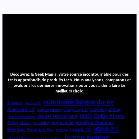
i
o
n
3
6
0
°
Découvrez la Geek Mania, votre source incontournable pour des
tests approfondis de produits tech. Nous analysons, comparons et
évaluons les dernières innovations pour vous aider à faire les
meilleurs choix.
autonomie longue durée
6 pouces
Android 15
Bluetooth 5.3
clavier gaming
charge rapide
casque gaming
Dolby Atmos
clavier rétroéclairé
DDR5
clavier mécanique
ergonomie
FreeSync Premium
Dolby Vision
durabilité
HDMI 2.1
FreeSync Premium Pro
Google TV
gaming
laptop gaming
home cinéma