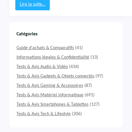
°
Lire la suite…
I
:
n
T
s
e
t
s
a
t
Catégories
3
&
6
A
Guide d'achats & Comparatifs
(41)
0
v
X
i
Informations légales & Confidentialité
(13)
3
s
Tests & Avis Audio & Vidéo
(434)
C
a
Tests & Avis Gadgets & Objets connectés
(97)
m
Tests & Avis Gaming & Accessoires
(87)
é
r
Tests & Avis Matériel informatique
(691)
a
d
Tests & Avis Smartphones & Tablettes
(127)
’
Tests & Avis Tech & Lifestyle
(206)
a
c
t