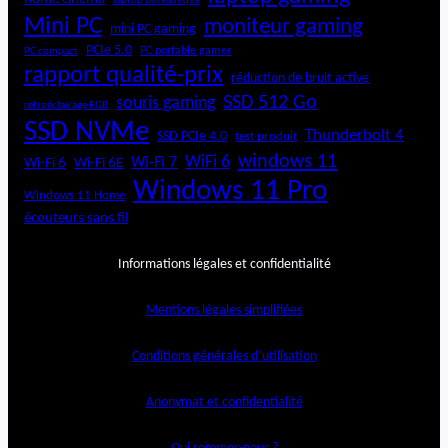
laptop bureautique
Mini PC
moniteur gaming
mini PC gaming
PCIe 5.0
PC portable gamer
PC compact
rapport qualité-prix
réduction de bruit active
SSD 512 Go
souris gaming
rétroéclairage RGB
SSD NVMe
Thunderbolt 4
SSD PCIe 4.0
test produit
windows 11
WiFi 6
Wi-Fi 6E
Wi-Fi 7
Wi-Fi 6
Windows 11 Pro
Windows 11 Home
écouteurs sans fil
Informations légales et confidentialité
Mentions légales simplifiées
Conditions générales d’utilisation
Anonymat et confidentialité