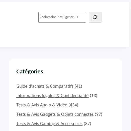
R
e
c
h
e
r
c
h
e
r
Catégories
Guide d'achats & Comparatifs
(41)
Informations légales & Confidentialité
(13)
Tests & Avis Audio & Vidéo
(434)
Tests & Avis Gadgets & Objets connectés
(97)
Tests & Avis Gaming & Accessoires
(87)