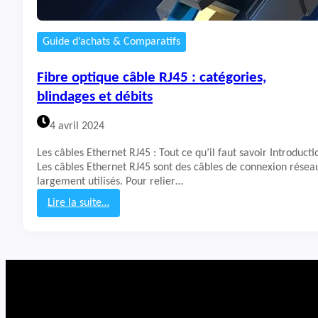
Guide d’achats & Comparatifs
Fibre optique câble RJ45 : catégories,
blindages et débits
4 avril 2024
Les câbles Ethernet RJ45 : Tout ce qu’il faut savoir Introducti
Les câbles Ethernet RJ45 sont des câbles de connexion résea
largement utilisés. Pour relier…
Lire la suite…
:
F
i
b
r
e
o
p