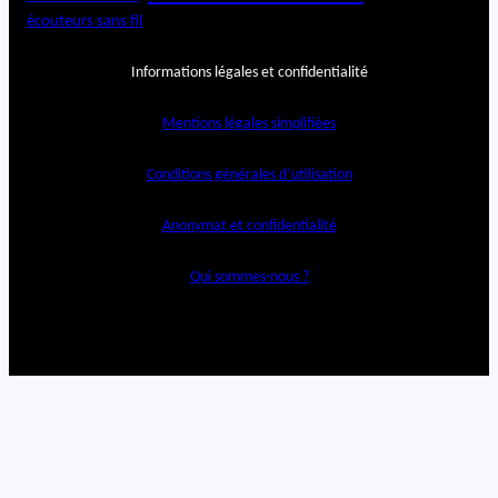
u
écouteurs sans fil
l
t
Informations légales et confidentialité
i
m
e
Mentions légales simplifiées
Conditions générales d’utilisation
Anonymat et confidentialité
Qui sommes-nous ?