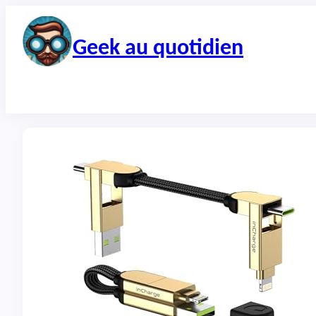
Aller
au
contenu
Geek au quotidien