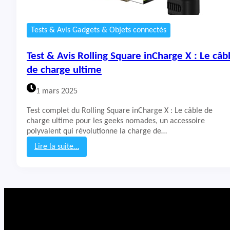
Tests & Avis Gadgets & Objets connectés
Test & Avis Rolling Square inCharge X : Le câb
de charge ultime
1 mars 2025
Test complet du Rolling Square inCharge X : Le câble de
charge ultime pour les geeks nomades, un accessoire
polyvalent qui révolutionne la charge de…
Lire la suite…
:
T
e
s
t
&
A
v