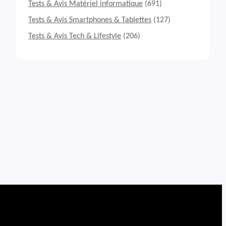
Tests & Avis Matériel informatique
(691)
Tests & Avis Smartphones & Tablettes
(127)
Tests & Avis Tech & Lifestyle
(206)