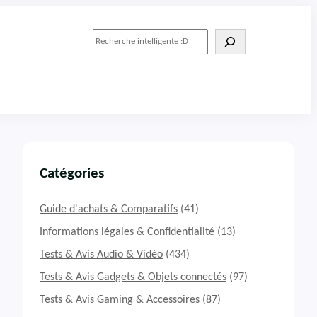
R
e
c
h
e
r
c
h
e
r
Catégories
Guide d'achats & Comparatifs
(41)
Informations légales & Confidentialité
(13)
Tests & Avis Audio & Vidéo
(434)
Tests & Avis Gadgets & Objets connectés
(97)
Tests & Avis Gaming & Accessoires
(87)