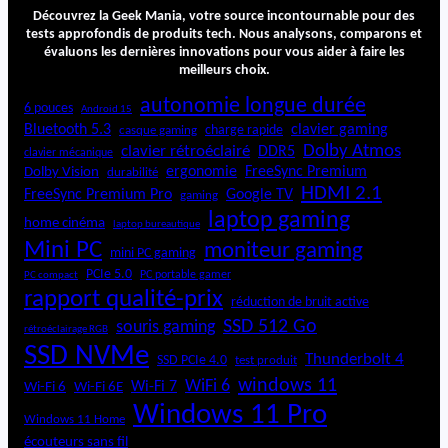
l
Découvrez la Geek Mania, votre source incontournable pour des
i
tests approfondis de produits tech. Nous analysons, comparons et
évaluons les dernières innovations pour vous aider à faire les
n
meilleurs choix.
k
H
autonomie longue durée
6 pouces
Android 15
o
Bluetooth 5.3
clavier gaming
charge rapide
casque gaming
m
Dolby Atmos
clavier rétroéclairé
DDR5
e
clavier mécanique
ergonomie
FreeSync Premium
Dolby Vision
durabilité
HDMI 2.1
FreeSync Premium Pro
Google TV
gaming
laptop gaming
home cinéma
laptop bureautique
Mini PC
moniteur gaming
mini PC gaming
PCIe 5.0
PC portable gamer
PC compact
rapport qualité-prix
réduction de bruit active
SSD 512 Go
souris gaming
rétroéclairage RGB
SSD NVMe
Thunderbolt 4
SSD PCIe 4.0
test produit
windows 11
WiFi 6
Wi-Fi 6E
Wi-Fi 7
Wi-Fi 6
Windows 11 Pro
Windows 11 Home
écouteurs sans fil