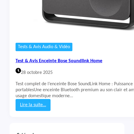
Tests & Avis Audio & Vidéo
Test & Avis Enceinte Bose Soundlink Home
28 octobre 2025
Test complet de l’enceinte Bose SoundLink Home : Puissance
portablesUne enceinte Bluetooth premium au son clair et a
usage domestique moderne…
Lire la suite…
:
T
e
s