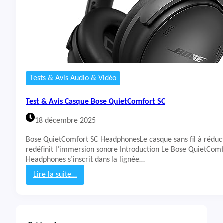
Tests & Avis Audio & Vidéo
Test & Avis Casque Bose QuietComfort SC
18 décembre 2025
Bose QuietComfort SC HeadphonesLe casque sans fil à réduct
redéfinit l’immersion sonore Introduction Le Bose QuietComf
Headphones s’inscrit dans la lignée…
Lire la suite…
:
T
e
s