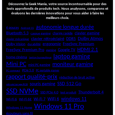
m
Découvrez la Geek Mania, votre source incontournable pour des
f
tests approfondis de produits tech. Nous analysons, comparons et
évaluons les dernières innovations pour vous aider à faire les
o
meilleurs choix.
r
t
autonomie longue durée
6 pouces
Android 15
S
Bluetooth 5.3
clavier gaming
charge rapide
casque gaming
C
Dolby Atmos
clavier rétroéclairé
DDR5
clavier mécanique
ergonomie
FreeSync Premium
Dolby Vision
durabilité
HDMI 2.1
FreeSync Premium Pro
Google TV
gaming
laptop gaming
home cinéma
laptop bureautique
Mini PC
moniteur gaming
mini PC gaming
PCIe 5.0
PC portable gamer
PC compact
rapport qualité-prix
réduction de bruit active
SSD 512 Go
souris gaming
rétroéclairage RGB
SSD NVMe
Thunderbolt 4
SSD PCIe 4.0
test produit
windows 11
WiFi 6
Wi-Fi 6E
Wi-Fi 7
Wi-Fi 6
Windows 11 Pro
Windows 11 Home
écouteurs sans fil