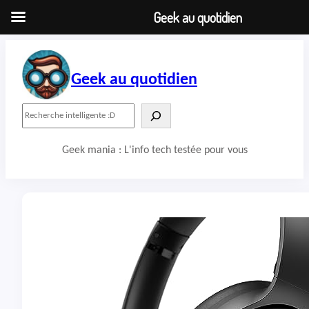
Geek au quotidien
Aller
au
contenu
Geek au quotidien
R
e
c
Geek mania : L'info tech testée pour vous
h
e
r
c
h
e
r